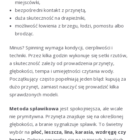
miejscówki,
bezpośredni kontakt z przynętą,
duża skuteczność na drapieżniki,
możliwość łowienia z brzegu, łodzi, pomostu albo
brodząc.
Minus? Spinning wymaga kondycji, cierpliwości i
techniki. Przez kilka godzin wykonuje się setki rzutów,
a skuteczność zależy od prowadzenia przynęty,
głębokości, tempa i umiejętności czytania wody.
Początkujący często popełniają jeden błąd: kupują za
dużo przynęt, zamiast nauczyć się prowadzić kilka
sprawdzonych modeli.
Metoda spławikowa
jest spokojniejsza, ale wcale
nie prymitywna. Przynęta znajduje się na określonej
głębokości, a branie sygnalizuje spławik. To świetny
wybór na
płoć, leszcza, lina, karasia, wzdręgę czy
krąpia
. Dobrze sprawdza się na jeziorach, kanałach,