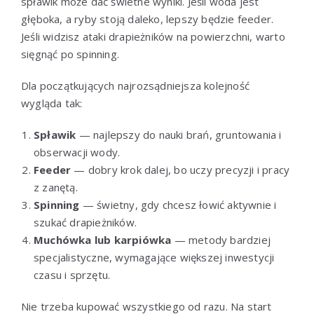
spławik może dać świetne wyniki. Jeśli woda jest
głęboka, a ryby stoją daleko, lepszy będzie feeder.
Jeśli widzisz ataki drapieżników na powierzchni, warto
sięgnąć po spinning.
Dla początkujących najrozsądniejsza kolejność
wygląda tak:
Spławik
— najlepszy do nauki brań, gruntowania i
obserwacji wody.
Feeder
— dobry krok dalej, bo uczy precyzji i pracy
z zanętą.
Spinning
— świetny, gdy chcesz łowić aktywnie i
szukać drapieżników.
Muchówka lub karpiówka
— metody bardziej
specjalistyczne, wymagające większej inwestycji
czasu i sprzętu.
Nie trzeba kupować wszystkiego od razu. Na start