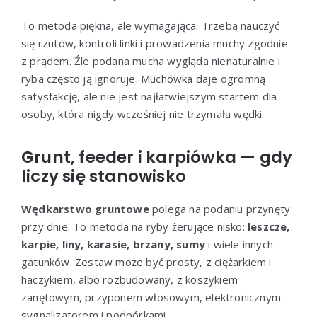
To metoda piękna, ale wymagająca. Trzeba nauczyć
się rzutów, kontroli linki i prowadzenia muchy zgodnie
z prądem. Źle podana mucha wygląda nienaturalnie i
ryba często ją ignoruje. Muchówka daje ogromną
satysfakcję, ale nie jest najłatwiejszym startem dla
osoby, która nigdy wcześniej nie trzymała wędki.
Grunt, feeder i karpiówka — gdy
liczy się stanowisko
Wędkarstwo gruntowe
polega na podaniu przynęty
przy dnie. To metoda na ryby żerujące nisko:
leszcze,
karpie, liny, karasie, brzany, sumy
i wiele innych
gatunków. Zestaw może być prosty, z ciężarkiem i
haczykiem, albo rozbudowany, z koszykiem
zanętowym, przyponem włosowym, elektronicznym
sygnalizatorem i podpórkami.