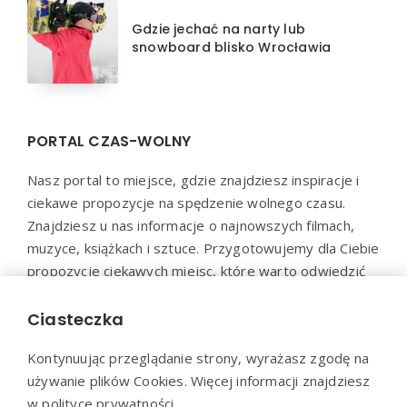
Gdzie jechać na narty lub
snowboard blisko Wrocławia
PORTAL CZAS-WOLNY
Nasz portal to miejsce, gdzie znajdziesz inspiracje i
ciekawe propozycje na spędzenie wolnego czasu.
Znajdziesz u nas informacje o najnowszych filmach,
muzyce, książkach i sztuce. Przygotowujemy dla Ciebie
propozycje ciekawych miejsc, które warto odwiedzić
oraz aktywności, które pozwolą Ci wypocząć i
zrelaksować się. Dołącz do naszej społeczności i
Ciasteczka
odkryj nowe sposoby na spędzenie wolnego czasu!
Kontynuując przeglądanie strony, wyrażasz zgodę na
używanie plików Cookies. Więcej informacji znajdziesz
w
polityce prywatności
.