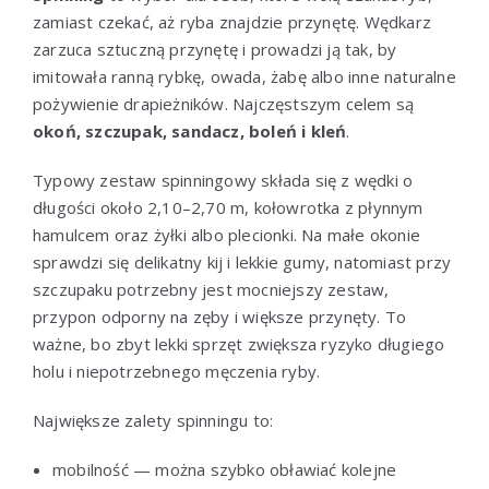
zamiast czekać, aż ryba znajdzie przynętę. Wędkarz
zarzuca sztuczną przynętę i prowadzi ją tak, by
imitowała ranną rybkę, owada, żabę albo inne naturalne
pożywienie drapieżników. Najczęstszym celem są
okoń, szczupak, sandacz, boleń i kleń
.
Typowy zestaw spinningowy składa się z wędki o
długości około 2,10–2,70 m, kołowrotka z płynnym
hamulcem oraz żyłki albo plecionki. Na małe okonie
sprawdzi się delikatny kij i lekkie gumy, natomiast przy
szczupaku potrzebny jest mocniejszy zestaw,
przypon odporny na zęby i większe przynęty. To
ważne, bo zbyt lekki sprzęt zwiększa ryzyko długiego
holu i niepotrzebnego męczenia ryby.
Największe zalety spinningu to:
mobilność — można szybko obławiać kolejne