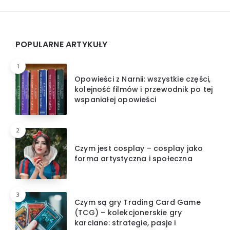
Widgets
POPULARNE ARTYKUŁY
1
Opowieści z Narnii: wszystkie części,
kolejność filmów i przewodnik po tej
wspaniałej opowieści
2
Czym jest cosplay – cosplay jako
forma artystyczna i społeczna
3
Czym są gry Trading Card Game
(TCG) – kolekcjonerskie gry
karciane: strategie, pasje i