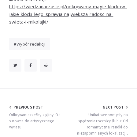
https://wiedzanaczasie.pl/odkrywamy-magie-klockow-
jakie-klocki-lego-sprawia-najwieksza-radosc-na-
swieta-i-mikolajki/
Wybór redakcji
Nawigacja
PREVIOUS POST
NEXT POST
wpisu
Odkrywanie rzeźby z gliny: Od
Unikatowe pomysły na
surowca do artystycznego
spędzenie rocznicy ślubu: Od
wyrazu
romantycznej randki do
niezapomnianych lokalizacji,