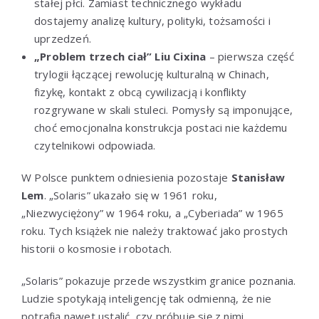
stałej płci. Zamiast technicznego wykładu
dostajemy analizę kultury, polityki, tożsamości i
uprzedzeń.
„Problem trzech ciał” Liu Cixina
– pierwsza część
trylogii łączącej rewolucję kulturalną w Chinach,
fizykę, kontakt z obcą cywilizacją i konflikty
rozgrywane w skali stuleci. Pomysły są imponujące,
choć emocjonalna konstrukcja postaci nie każdemu
czytelnikowi odpowiada.
W Polsce punktem odniesienia pozostaje
Stanisław
Lem
. „Solaris” ukazało się w 1961 roku,
„Niezwyciężony” w 1964 roku, a „Cyberiada” w 1965
roku. Tych książek nie należy traktować jako prostych
historii o kosmosie i robotach.
„Solaris” pokazuje przede wszystkim granice poznania.
Ludzie spotykają inteligencję tak odmienną, że nie
potrafią nawet ustalić, czy próbuje się z nimi