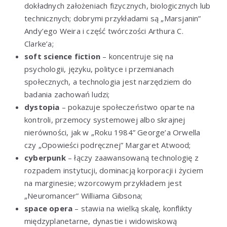
dokładnych założeniach fizycznych, biologicznych lub
technicznych; dobrymi przykładami są „Marsjanin”
Andy’ego Weira i część twórczości Arthura C.
Clarke’a;
soft science fiction
– koncentruje się na
psychologii, języku, polityce i przemianach
społecznych, a technologia jest narzędziem do
badania zachowań ludzi;
dystopia
– pokazuje społeczeństwo oparte na
kontroli, przemocy systemowej albo skrajnej
nierówności, jak w „Roku 1984” George’a Orwella
czy „Opowieści podręcznej” Margaret Atwood;
cyberpunk
– łączy zaawansowaną technologię z
rozpadem instytucji, dominacją korporacji i życiem
na marginesie; wzorcowym przykładem jest
„Neuromancer” Williama Gibsona;
space opera
– stawia na wielką skalę, konflikty
międzyplanetarne, dynastie i widowiskową