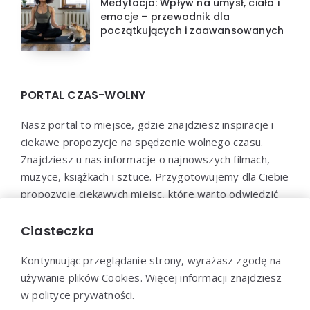
Medytacja: Wpływ na umysł, ciało i
emocje – przewodnik dla
początkujących i zaawansowanych
PORTAL CZAS-WOLNY
Nasz portal to miejsce, gdzie znajdziesz inspiracje i
ciekawe propozycje na spędzenie wolnego czasu.
Znajdziesz u nas informacje o najnowszych filmach,
muzyce, książkach i sztuce. Przygotowujemy dla Ciebie
propozycje ciekawych miejsc, które warto odwiedzić
oraz aktywności, które pozwolą Ci wypocząć i
zrelaksować się. Dołącz do naszej społeczności i
Ciasteczka
odkryj nowe sposoby na spędzenie wolnego czasu!
Kontynuując przeglądanie strony, wyrażasz zgodę na
używanie plików Cookies. Więcej informacji znajdziesz
w
polityce prywatności
.