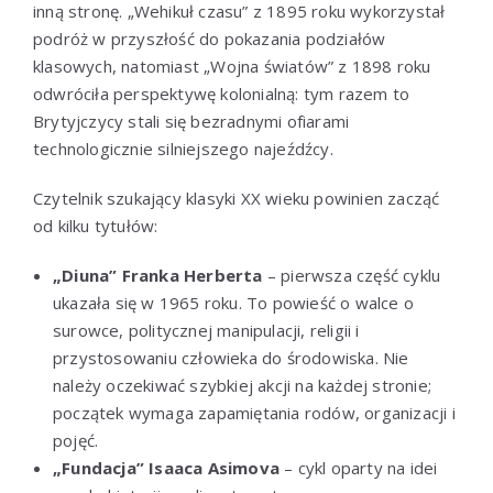
inną stronę. „Wehikuł czasu” z 1895 roku wykorzystał
podróż w przyszłość do pokazania podziałów
klasowych, natomiast „Wojna światów” z 1898 roku
odwróciła perspektywę kolonialną: tym razem to
Brytyjczycy stali się bezradnymi ofiarami
technologicznie silniejszego najeźdźcy.
Czytelnik szukający klasyki XX wieku powinien zacząć
od kilku tytułów:
„Diuna” Franka Herberta
– pierwsza część cyklu
ukazała się w 1965 roku. To powieść o walce o
surowce, politycznej manipulacji, religii i
przystosowaniu człowieka do środowiska. Nie
należy oczekiwać szybkiej akcji na każdej stronie;
początek wymaga zapamiętania rodów, organizacji i
pojęć.
„Fundacja” Isaaca Asimova
– cykl oparty na idei