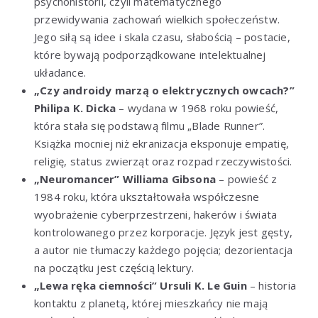
psychohistorii, czyli matematycznego
przewidywania zachowań wielkich społeczeństw.
Jego siłą są idee i skala czasu, słabością – postacie,
które bywają podporządkowane intelektualnej
układance.
„Czy androidy marzą o elektrycznych owcach?”
Philipa K. Dicka
– wydana w 1968 roku powieść,
która stała się podstawą filmu „Blade Runner”.
Książka mocniej niż ekranizacja eksponuje empatię,
religię, status zwierząt oraz rozpad rzeczywistości.
„Neuromancer” Williama Gibsona
– powieść z
1984 roku, która ukształtowała współczesne
wyobrażenie cyberprzestrzeni, hakerów i świata
kontrolowanego przez korporacje. Język jest gęsty,
a autor nie tłumaczy każdego pojęcia; dezorientacja
na początku jest częścią lektury.
„Lewa ręka ciemności” Ursuli K. Le Guin
– historia
kontaktu z planetą, której mieszkańcy nie mają