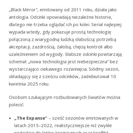
„Black Mirror”, emitowany od 2011 roku, działa jako
antologia. Odcinki opowiadają niezależne historie,
dlatego nie trzeba oglądać ich po kolei. Serial najlepiej
wypada wtedy, gdy pokazuje prostą technologię
połączoną z wiarygodną ludzką słabością: potrzebą
akceptacji, zazdrością, żałobą, chęcią kontroli albo
uzależnieniem od wygody. Słabsze odcinki powtarzają
schemat „nowa technologia jest niebezpieczna” bez
wystarczająco ciekawego rozwinięcia. Siódmy sezon,
składający się z sześciu odcinków, zadebiutował 10
kwietnia 2025 roku.
Osobom szukającym rozbudowanych światów można
polecić:
„The Expanse”
– sześć sezonów emitowanych w
latach 2015–2022, realistyczniejsze niż zwykle
podejście do lotów kosmicznych oraz konflikt