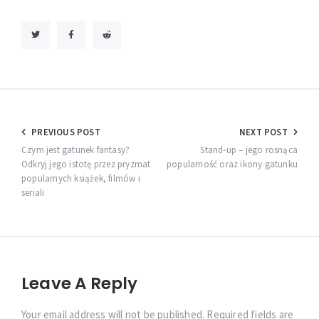
Nawigacja
PREVIOUS POST
NEXT POST
wpisu
Czym jest gatunek fantasy?
Stand-up – jego rosnąca
Odkryj jego istotę przez pryzmat
popularność oraz ikony gatunku
popularnych książek, filmów i
seriali
Leave A Reply
Your email address will not be published. Required fields are