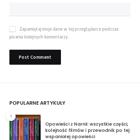
Zapamiętaj moje dane w tej przeglądarce podczas
pisania kolejnych komentarzy.
Widgets
POPULARNE ARTYKUŁY
1
Opowieści z Narnii: wszystkie części,
kolejność filmów i przewodnik po tej
wspaniałej opowieści