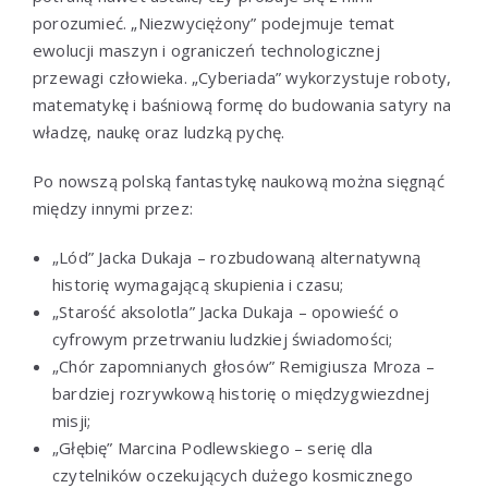
porozumieć. „Niezwyciężony” podejmuje temat
ewolucji maszyn i ograniczeń technologicznej
przewagi człowieka. „Cyberiada” wykorzystuje roboty,
matematykę i baśniową formę do budowania satyry na
władzę, naukę oraz ludzką pychę.
Po nowszą polską fantastykę naukową można sięgnąć
między innymi przez:
„Lód” Jacka Dukaja – rozbudowaną alternatywną
historię wymagającą skupienia i czasu;
„Starość aksolotla” Jacka Dukaja – opowieść o
cyfrowym przetrwaniu ludzkiej świadomości;
„Chór zapomnianych głosów” Remigiusza Mroza –
bardziej rozrywkową historię o międzygwiezdnej
misji;
„Głębię” Marcina Podlewskiego – serię dla
czytelników oczekujących dużego kosmicznego