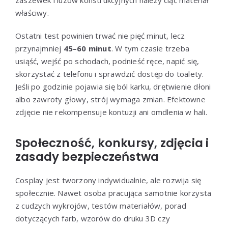
zaszewek i luzów konstrukcyjnych należy ciąć materiał
właściwy.
Ostatni test powinien trwać nie pięć minut, lecz
przynajmniej
45–60 minut
. W tym czasie trzeba
usiąść, wejść po schodach, podnieść ręce, napić się,
skorzystać z telefonu i sprawdzić dostęp do toalety.
Jeśli po godzinie pojawia się ból karku, drętwienie dłoni
albo zawroty głowy, strój wymaga zmian. Efektowne
zdjęcie nie rekompensuje kontuzji ani omdlenia w hali.
Społeczność, konkursy, zdjęcia i
zasady bezpieczeństwa
Cosplay jest tworzony indywidualnie, ale rozwija się
społecznie. Nawet osoba pracująca samotnie korzysta
z cudzych wykrojów, testów materiałów, porad
dotyczących farb, wzorów do druku 3D czy