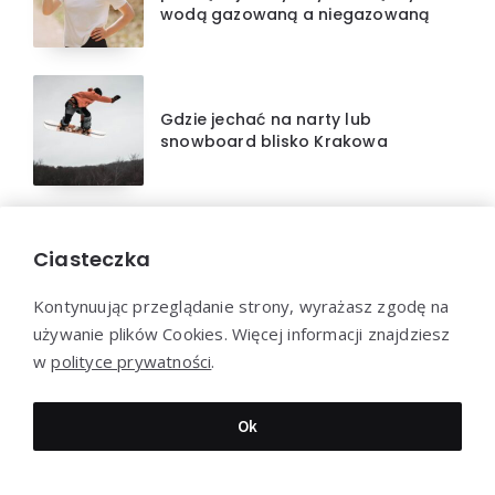
wodą gazowaną a niegazowaną
Gdzie jechać na narty lub
snowboard blisko Krakowa
PORTAL CZAS-WOLNY
Ciasteczka
Nasz portal to miejsce, gdzie znajdziesz inspiracje i
Kontynuując przeglądanie strony, wyrażasz zgodę na
ciekawe propozycje na spędzenie wolnego czasu.
używanie plików Cookies. Więcej informacji znajdziesz
Znajdziesz u nas informacje o najnowszych filmach,
w
polityce prywatności
.
muzyce, książkach i sztuce. Przygotowujemy dla Ciebie
propozycje ciekawych miejsc, które warto odwiedzić
Ok
oraz aktywności, które pozwolą Ci wypocząć i
zrelaksować się. Dołącz do naszej społeczności i