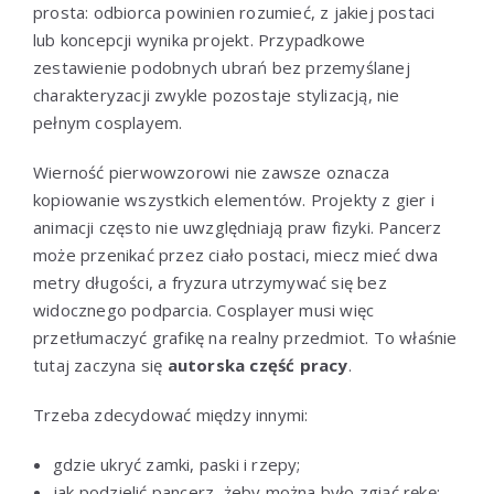
prosta: odbiorca powinien rozumieć, z jakiej postaci
lub koncepcji wynika projekt. Przypadkowe
zestawienie podobnych ubrań bez przemyślanej
charakteryzacji zwykle pozostaje stylizacją, nie
pełnym cosplayem.
Wierność pierwowzorowi nie zawsze oznacza
kopiowanie wszystkich elementów. Projekty z gier i
animacji często nie uwzględniają praw fizyki. Pancerz
może przenikać przez ciało postaci, miecz mieć dwa
metry długości, a fryzura utrzymywać się bez
widocznego podparcia. Cosplayer musi więc
przetłumaczyć grafikę na realny przedmiot. To właśnie
tutaj zaczyna się
autorska część pracy
.
Trzeba zdecydować między innymi:
gdzie ukryć zamki, paski i rzepy;
jak podzielić pancerz, żeby można było zgiąć rękę;