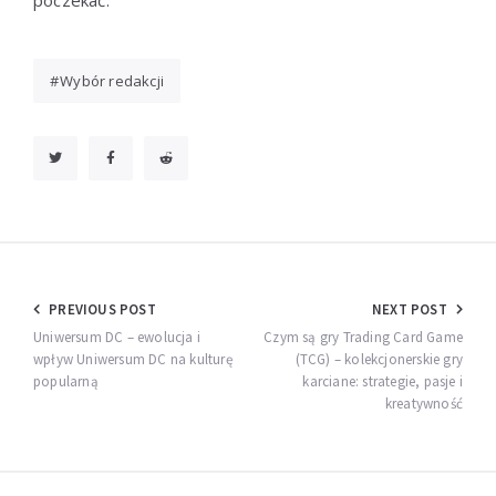
poczekać.
Wybór redakcji
Nawigacja
PREVIOUS POST
NEXT POST
wpisu
Uniwersum DC – ewolucja i
Czym są gry Trading Card Game
wpływ Uniwersum DC na kulturę
(TCG) – kolekcjonerskie gry
popularną
karciane: strategie, pasje i
kreatywność