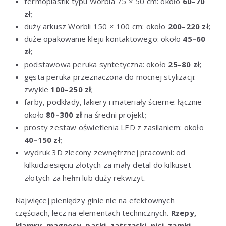
termoplastik typu Worbla 75 × 50 cm: około
60–70
zł
;
duży arkusz Worbli 150 × 100 cm: około
200–220 zł
;
duże opakowanie kleju kontaktowego: około
45–60
zł
;
podstawowa peruka syntetyczna: około
25–80 zł
;
gęsta peruka przeznaczona do mocnej stylizacji:
zwykle
100–250 zł
;
farby, podkłady, lakiery i materiały ścierne: łącznie
około
80–300 zł
na średni projekt;
prosty zestaw oświetlenia LED z zasilaniem: około
40–150 zł
;
wydruk 3D zlecony zewnętrznej pracowni: od
kilkudziesięciu złotych za mały detal do kilkuset
złotych za hełm lub duży rekwizyt.
Najwięcej pieniędzy ginie nie na efektownych
częściach, lecz na elementach technicznych.
Rzepy,
klamry, magnesy, paski, zatrzaski, nici, zamki,