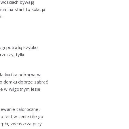
cowościach bywają
um na start to kolacja
u.
ogi potrafią szybko
rzeczy, tylko
ła kurtka odporna na
 Do domku dobrze zabrać
e w wilgotnym lesie
ewanie całoroczne,
jest w cenie i ile go
iepła, zwłaszcza przy