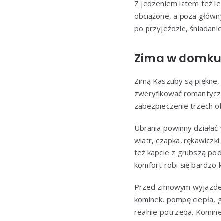
Z jedzeniem latem też l
obciążone, a poza główn
po przyjeździe, śniadanie
Zima w domku: 
Zimą Kaszuby są piękne, a
zweryfikować romantyczny
zabezpieczenie trzech 
Ubrania powinny działać 
wiatr, czapka, rękawiczk
też kapcie z grubszą po
komfort robi się bardzo 
Przed zimowym wyjazdem
kominek, pompę ciepła, g
realnie potrzeba. Komine