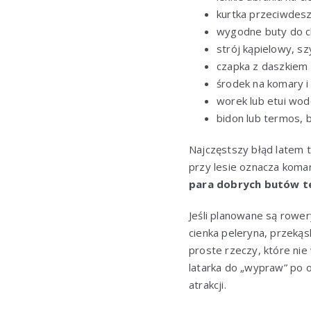
kurtka przeciwdesz
wygodne buty do ch
strój kąpielowy, sz
czapka z daszkiem 
środek na komary i
worek lub etui wod
bidon lub termos, 
Najczęstszy błąd latem 
przy lesie oznacza koma
para dobrych butów 
Jeśli planowane są rower
cienka peleryna, przekąs
proste rzeczy, które nie 
latarka do „wypraw” po 
atrakcji.