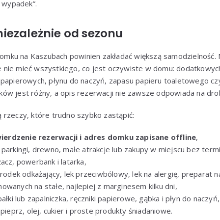
i wypadek”.
iezależnie od sezonu
mku na Kaszubach powinien zakładać większą samodzielność.
nie mieć wszystkiego, co jest oczywiste w domu: dodatkowyc
 papierowych, płynu do naczyń, zapasu papieru toaletowego cz
ów jest różny, a opis rezerwacji nie zawsze odpowiada na dro
 rzeczy, które trudno szybko zastąpić:
erdzenie rezerwacji i adres domku zapisane offline
,
 parkingi, drewno, małe atrakcje lub zakupy w miejscu bez termi
acz, powerbank i latarka,
środek odkażający, lek przeciwbólowy, lek na alergię, preparat n
owanych na stałe, najlepiej z marginesem kilku dni,
pałki lub zapalniczka, ręczniki papierowe, gąbka i płyn do naczyń,
 pieprz, olej, cukier i proste produkty śniadaniowe.