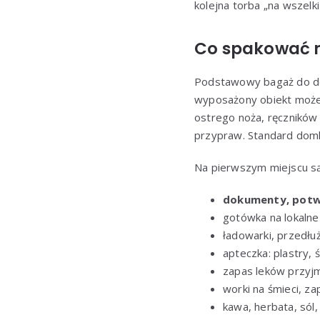
kolejna torba „na wszelk
Co spakować n
Podstawowy bagaż do do
wyposażony obiekt może 
ostrego noża, ręczników
przypraw. Standard domk
Na pierwszym miejscu są
dokumenty, potwi
gotówka na lokalne
ładowarki, przedłuż
apteczka: plastry, 
zapas leków przyjm
worki na śmieci, za
kawa, herbata, sól,