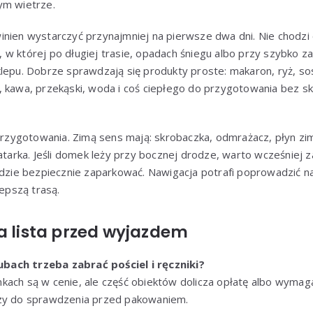
ym wietrze.
inien wystarczyć przynajmniej na pierwsze dwa dni. Nie chodzi
cji, w której po długiej trasie, opadach śniegu albo przy szybko
lepu. Dobrze sprawdzają się produkty proste: makaron, ryż, sos
, kawa, przekąski, woda i coś ciepłego do przygotowania bez 
ygotowania. Zimą sens mają: skrobaczka, odmrażacz, płyn zim
latarka. Jeśli domek leży przy bocznej drodze, warto wcześniej z
gdzie bezpiecznie zaparkować. Nawigacja potrafi poprowadzić na
lepszą trasą.
a lista przed wyjazdem
ach trzeba zabrać pościel i ręczniki?
kach są w cenie, ale część obiektów dolicza opłatę albo wyma
czy do sprawdzenia przed pakowaniem.