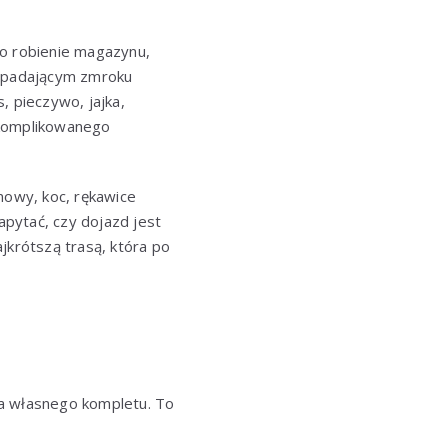
 o robienie magazynu,
 zapadającym zmroku
, pieczywo, jajka,
skomplikowanego
owy, koc, rękawice
apytać, czy dojazd jest
jkrótszą trasą, która po
ga własnego kompletu. To