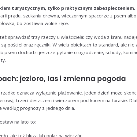
tkiem turystycznym, tylko praktycznym zabezpieczeniem.
rii prądu, szukaniu drewna, wieczornym spacerze z psem albo 
ołówka, bo zostawia wolne ręce.
ż sprawdzić trzy rzeczy u właściciela: czy woda z kranu nadaje s
są pościel oraz ręczniki. W wielu obiektach to standard, ale nie
lub psem dochodzi jeszcze pytanie o ogrodzenie, schody, komin
ty.
ach: jezioro, las i zmienna pogoda
 rzadko oznacza wyłącznie plażowanie. Jeden dzień może skończ
werową, trzeci deszczem i wieczorem pod kocem na tarasie. Dla
e według prognozy z jednego dnia.
estaw na lato to:
epło, ale też bluza lub polar na wieczór,