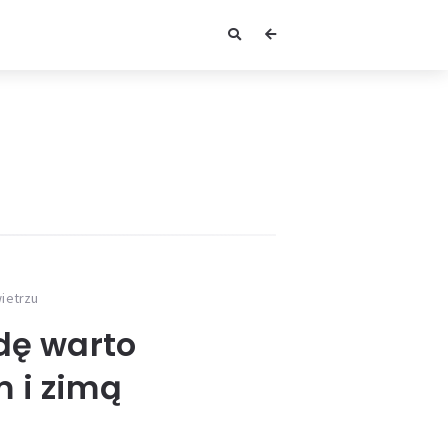
ietrzu
dę warto
 i zimą