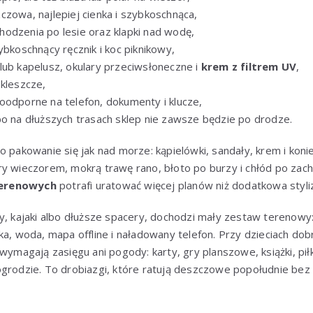
czowa, najlepiej cienka i szybkoschnąca,
odzenia po lesie oraz klapki nad wodę,
ybkoschnący ręcznik i koc piknikowy,
lub kapelusz, okulary przeciwsłoneczne i
krem z filtrem UV
,
 kleszcze,
oodporne na telefon, dokumenty i klucze,
bo na dłuższych trasach sklep nie zawsze będzie po drodze.
to pakowanie się jak nad morze: kąpielówki, sandały, krem i k
ry wieczorem, mokrą trawę rano, błoto po burzy i chłód po zac
terenowych
potrafi uratować więcej planów niż dodatkowa styliz
y, kajaki albo dłuższe spacery, dochodzi mały zestaw terenowy: 
ka, woda, mapa offline i naładowany telefon. Przy dzieciach do
wymagają zasięgu ani pogody: karty, gry planszowe, książki, pił
ogrodzie. To drobiazgi, które ratują deszczowe popołudnie be