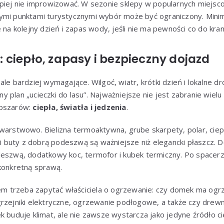
epiej nie improwizować. W sezonie sklepy w popularnych miejs
ymi punktami turystycznymi wybór może być ograniczony. Minim
 na kolejny dzień i zapas wody, jeśli nie ma pewności co do kran
ciepło, zapasy i bezpieczny dojazd
le bardziej wymagające. Wilgoć, wiatr, krótki dzień i lokalne dr
 plan „ucieczki do lasu”. Najważniejsze nie jest zabranie wielu 
obszarów:
ciepła, światła i jedzenia
.
warstwowo. Bielizna termoaktywna, grube skarpety, polar, ciep
i i buty z dobrą podeszwą są ważniejsze niż elegancki płaszcz.
deszwą, dodatkowy koc, termofor i kubek termiczny. Po spacerz
konkretną sprawą.
 trzeba zapytać właściciela o ogrzewanie: czy domek ma ogrz
rzejniki elektryczne, ogrzewanie podłogowe, a także czy drewno 
k buduje klimat, ale nie zawsze wystarcza jako jedyne źródło c