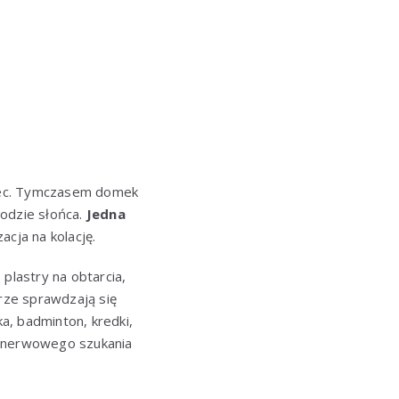
oniec. Tymczasem domek
hodzie słońca.
Jedna
acja na kolację.
plastry na obtarcia,
brze sprawdzają się
ka, badminton, kredki,
z nerwowego szukania