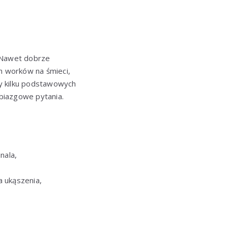
 Nawet dobrze
h worków na śmieci,
y kilku podstawowych
biazgowe pytania.
nala,
a ukąszenia,