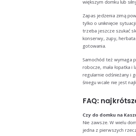
większym domku lub siln
Zapas jedzenia zimą pow
tylko o uniknięcie sytua
trzeba jeszcze szukać sk
konserwy, zupy, herbata
gotowania.
Samochód też wymaga prz
robocze, mała łopatka i 
regularnie odśnieżany i 
śniegu wcale nie jest naj
FAQ: najkrótsz
Czy do domku na Kaszub
Nie zawsze. W wielu dom
jedna z pierwszych rze