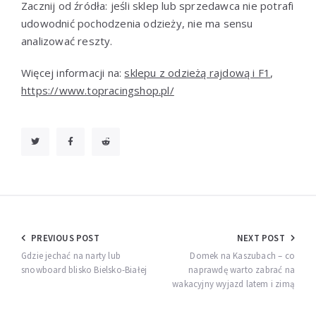
Zacznij od źródła: jeśli sklep lub sprzedawca nie potrafi
udowodnić pochodzenia odzieży, nie ma sensu
analizować reszty.
Więcej informacji na:
sklepu z odzieżą rajdową i F1
,
https://www.topracingshop.pl/
Nawigacja
PREVIOUS POST
NEXT POST
wpisu
Gdzie jechać na narty lub
Domek na Kaszubach – co
snowboard blisko Bielsko-Białej
naprawdę warto zabrać na
wakacyjny wyjazd latem i zimą