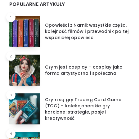
Widgets
POPULARNE ARTYKUŁY
1
Opowieści z Narnii: wszystkie części,
kolejność filmów i przewodnik po tej
wspaniałej opowieści
2
Czym jest cosplay – cosplay jako
forma artystyczna i społeczna
3
Czym są gry Trading Card Game
(TCG) – kolekcjonerskie gry
karciane: strategie, pasje i
kreatywność
4