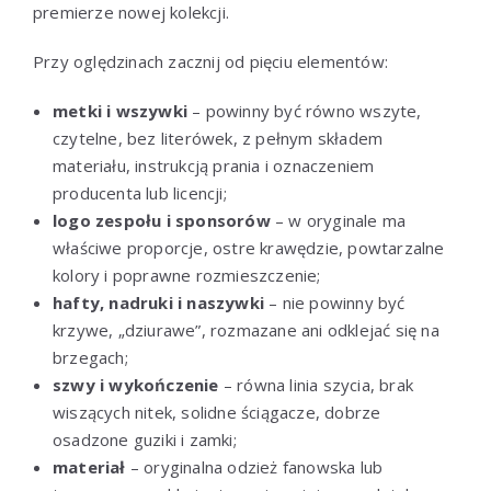
premierze nowej kolekcji.
Przy oględzinach zacznij od pięciu elementów:
metki i wszywki
– powinny być równo wszyte,
czytelne, bez literówek, z pełnym składem
materiału, instrukcją prania i oznaczeniem
producenta lub licencji;
logo zespołu i sponsorów
– w oryginale ma
właściwe proporcje, ostre krawędzie, powtarzalne
kolory i poprawne rozmieszczenie;
hafty, nadruki i naszywki
– nie powinny być
krzywe, „dziurawe”, rozmazane ani odklejać się na
brzegach;
szwy i wykończenie
– równa linia szycia, brak
wiszących nitek, solidne ściągacze, dobrze
osadzone guziki i zamki;
materiał
– oryginalna odzież fanowska lub