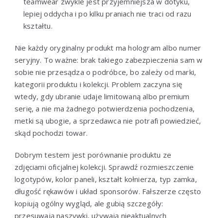
teamwear zwykle jest przyjemniejsza w dotyku,
lepiej oddycha i po kilku praniach nie traci od razu
kształtu.
Nie każdy oryginalny produkt ma hologram albo numer
seryjny. To ważne: brak takiego zabezpieczenia sam w
sobie nie przesądza o podróbce, bo zależy od marki,
kategorii produktu i kolekcji. Problem zaczyna się
wtedy, gdy ubranie udaje limitowaną albo premium
serię, a nie ma żadnego potwierdzenia pochodzenia,
metki są ubogie, a sprzedawca nie potrafi powiedzieć,
skąd pochodzi towar.
Dobrym testem jest porównanie produktu ze
zdjęciami oficjalnej kolekcji. Sprawdź rozmieszczenie
logotypów, kolor paneli, kształt kołnierza, typ zamka,
długość rękawów i układ sponsorów. Fałszerze często
kopiują ogólny wygląd, ale gubią szczegóły:
przesuwają naszywki, używają nieaktualnych