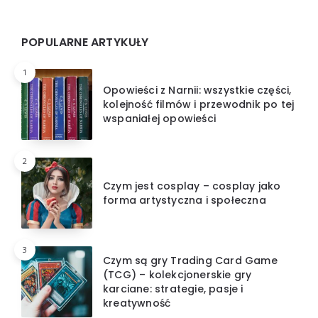
Widgets
POPULARNE ARTYKUŁY
1
Opowieści z Narnii: wszystkie części,
kolejność filmów i przewodnik po tej
wspaniałej opowieści
2
Czym jest cosplay – cosplay jako
forma artystyczna i społeczna
3
Czym są gry Trading Card Game
(TCG) – kolekcjonerskie gry
karciane: strategie, pasje i
kreatywność