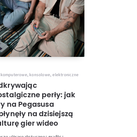
 komputerowe, konsolowe, elektroniczne
dkrywając
stalgiczne perły: jak
ry na Pegasusa
łynęły na dzisiejszą
lturę gier wideo
rze ultrarealistycznej grafiki i