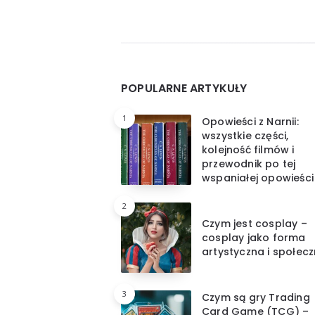
wpisów
Widgets
POPULARNE ARTYKUŁY
1
Opowieści z Narnii:
wszystkie części,
kolejność filmów i
przewodnik po tej
wspaniałej opowieści
2
Czym jest cosplay –
cosplay jako forma
artystyczna i społec
3
Czym są gry Trading
Card Game (TCG) –