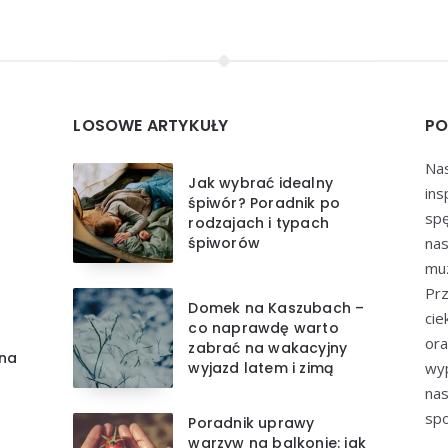
LOSOWE ARTYKUŁY
PO
Nas
Jak wybrać idealny
ins
śpiwór? Poradnik po
spę
rodzajach i typach
śpiworów
nas
muz
Prz
Domek na Kaszubach –
cie
co naprawdę warto
ora
zabrać na wakacyjny
zna
wyjazd latem i zimą
wyp
nas
spo
Poradnik uprawy
warzyw na balkonie: jak