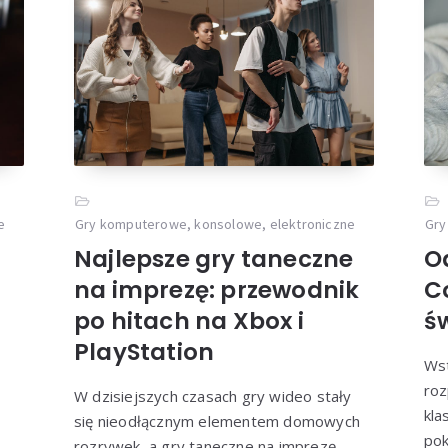
e
Gry komputerowe, konsolowe, elektroniczne
Gry
Najlepsze gry taneczne
O
na imprezę: przewodnik
C
po hitach na Xbox i
św
PlayStation
Wst
roz
W dzisiejszych czasach gry wideo stały
kla
się nieodłącznym elementem domowych
pok
rozrywek, a gry taneczne na imprezę