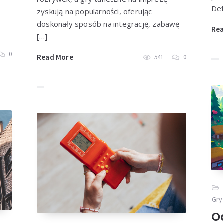
Def
zyskują na popularności, oferując
doskonały sposób na integrację, zabawę
Re
[…]
0
Read More
541
0
Gry
O