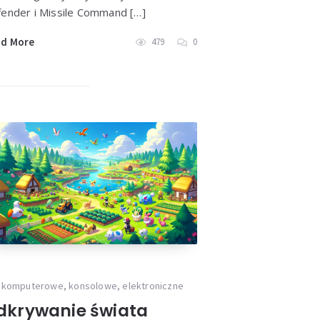
ender i Missile Command […]
ad More
479
0
 komputerowe, konsolowe, elektroniczne
dkrywanie świata