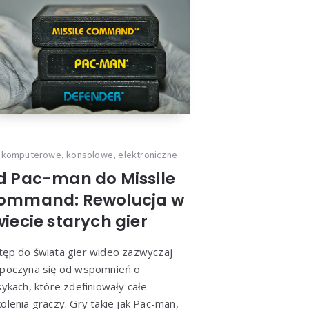
 komputerowe, konsolowe, elektroniczne
d Pac-man do Missile
ommand: Rewolucja w
iecie starych gier
ęp do świata gier wideo zazwyczaj
poczyna się od wspomnień o
sykach, które zdefiniowały całe
olenia graczy. Gry takie jak Pac-man,