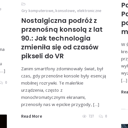
P
e
Gry komputerowe, konsolowe, elektroniczne
P
Nostalgiczna podróż z
p
przenośną konsolą z lat
m
90.: Jak technologia
W ś
zmieniła się od czasów
ana
kre
pikseli do VR
prz
u
wył
Zanim smartfony zdominowały świat, był
[…]
wy
czas, gdy przenośne konsole były esencją
[…]
0
mobilnej rozrywki. Te maleńkie
urządzenia, często z
Re
monochromatycznymi ekranami,
przenosiły nas w epickie przygody, […]
Read More
727
0