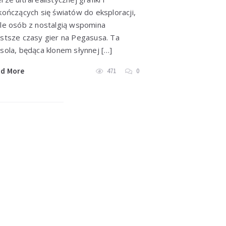
kończących się światów do eksploracji,
le osób z nostalgią wspomina
stsze czasy gier na Pegasusa. Ta
sola, będąca klonem słynnej […]
ad More
471
0