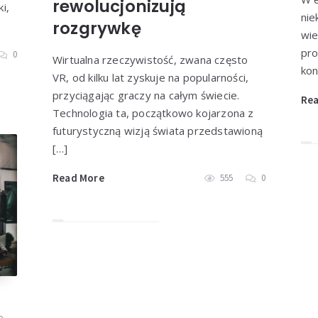
rewolucjonizują
i,
nie
rozgrywkę
wie
pro
0
Wirtualna rzeczywistość, zwana często
kon
VR, od kilku lat zyskuje na popularności,
przyciągając graczy na całym świecie.
Re
Technologia ta, początkowo kojarzona z
futurystyczną wizją świata przedstawioną
[…]
Read More
555
0
e