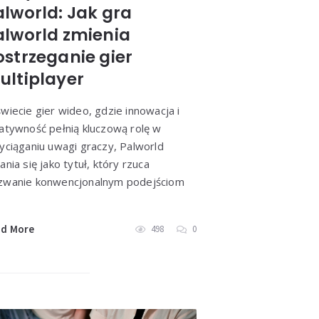
alworld: Jak gra
alworld zmienia
ostrzeganie gier
ultiplayer
wiecie gier wideo, gdzie innowacja i
atywność pełnią kluczową rolę w
yciąganiu uwagi graczy, Palworld
ania się jako tytuł, który rzuca
zwanie konwencjonalnym podejściom
ad More
498
0