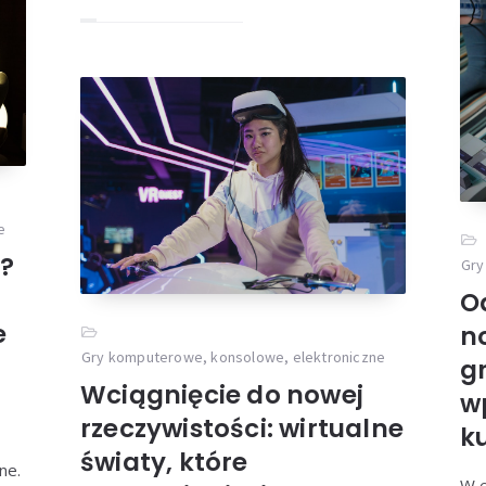
e
a?
Gry
O
e
no
Gry komputerowe, konsolowe, elektroniczne
g
Wciągnięcie do nowej
wp
rzeczywistości: wirtualne
ku
światy, które
ne.
W e