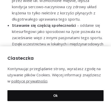
przez wiele lat. Wzmocnione mięśnie, lepsza
kondycja sercowo-naczyniowa czy zdrowy układ
krążenia to tylko niektóre z korzyści płynących z
długotrwałego uprawiania tego sportu.
Stawanie się częścią społeczności
– oddanie się
kitesurfingowi jako sposobowi na życie pozwala na
zacieśnianie więzi z innymi pasjonatami tego sportu.
Dzięki uczestnictwu w lokalnych i międzynarodowych
wydarzeniach, warsztatach czy zawodach,
kitesurferzy mają szansę tworzyć trwałe relacje z
Ciasteczka
ludźmi o podobnych zainteresowaniach i
Kontynuując przeglądanie strony, wyrażasz zgodę na
wartościach, co może prowadzić do budowania
używanie plików Cookies. Więcej informacji znajdziesz
wsparcia, wymiany doświadczeń i wspólnego
w
polityce prywatności
.
rozwijania pasji.
Osobisty rozwój
– kitesurfing jako sposób na życie
może przyczynić się do rozwoju umiejętności, takich
Ok
jak wytrwałość, zdolność radzenia sobie z trudnymi
sytuacjami czy samodyscyplina. Ponadto, uczenie