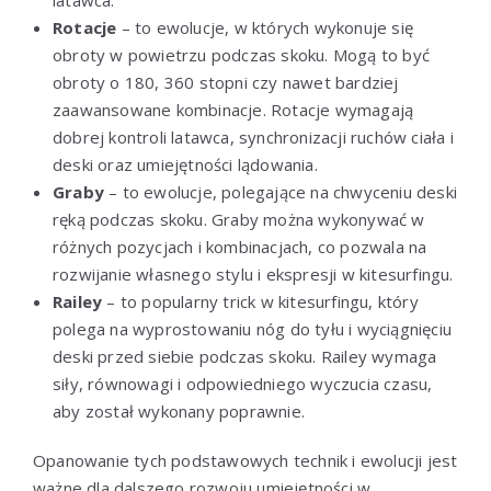
Rotacje
– to ewolucje, w których wykonuje się
obroty w powietrzu podczas skoku. Mogą to być
obroty o 180, 360 stopni czy nawet bardziej
zaawansowane kombinacje. Rotacje wymagają
dobrej kontroli latawca, synchronizacji ruchów ciała i
deski oraz umiejętności lądowania.
Graby
– to ewolucje, polegające na chwyceniu deski
ręką podczas skoku. Graby można wykonywać w
różnych pozycjach i kombinacjach, co pozwala na
rozwijanie własnego stylu i ekspresji w kitesurfingu.
Railey
– to popularny trick w kitesurfingu, który
polega na wyprostowaniu nóg do tyłu i wyciągnięciu
deski przed siebie podczas skoku. Railey wymaga
siły, równowagi i odpowiedniego wyczucia czasu,
aby został wykonany poprawnie.
Opanowanie tych podstawowych technik i ewolucji jest
ważne dla dalszego rozwoju umiejętności w