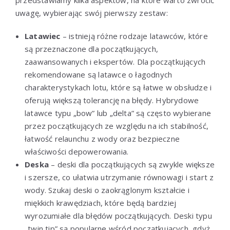
uwagę, wybierając swój pierwszy zestaw:
Latawiec
– istnieją różne rodzaje latawców, które
są przeznaczone dla początkujących,
zaawansowanych i ekspertów. Dla początkujących
rekomendowane są latawce o łagodnych
charakterystykach lotu, które są łatwe w obsłudze i
oferują większą tolerancję na błędy. Hybrydowe
latawce typu „bow” lub „delta” są często wybierane
przez początkujących ze względu na ich stabilność,
łatwość relaunchu z wody oraz bezpieczne
właściwości depowerowania.
Deska
– deski dla początkujących są zwykle większe
i szersze, co ułatwia utrzymanie równowagi i start z
wody. Szukaj deski o zaokrąglonym kształcie i
miękkich krawędziach, które będą bardziej
wyrozumiałe dla błędów początkujących. Deski typu
„twin tip” są popularne wśród początkujących, gdyż