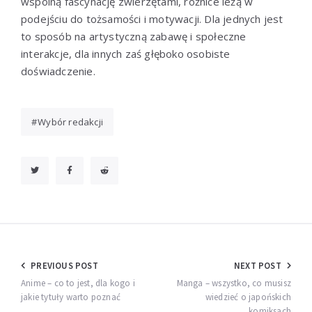
wspólną fascynację zwierzętami, różnice leżą w
podejściu do tożsamości i motywacji. Dla jednych jest
to sposób na artystyczną zabawę i społeczne
interakcje, dla innych zaś głęboko osobiste
doświadczenie.
Wybór redakcji
Nawigacja
PREVIOUS POST
NEXT POST
wpisu
Anime – co to jest, dla kogo i
Manga – wszystko, co musisz
jakie tytuły warto poznać
wiedzieć o japońskich
komiksach