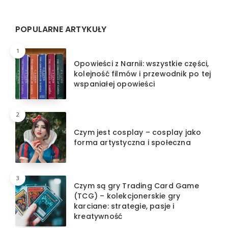
Widgets
POPULARNE ARTYKUŁY
1
Opowieści z Narnii: wszystkie części,
kolejność filmów i przewodnik po tej
wspaniałej opowieści
2
Czym jest cosplay – cosplay jako
forma artystyczna i społeczna
3
Czym są gry Trading Card Game
(TCG) – kolekcjonerskie gry
karciane: strategie, pasje i
kreatywność