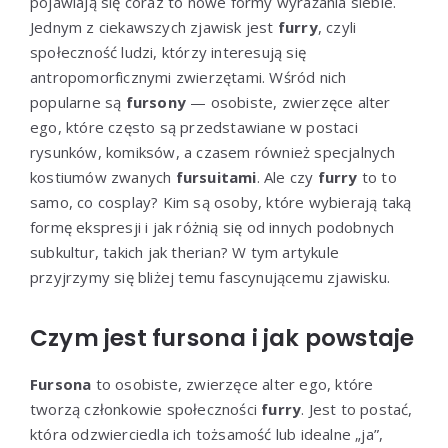
pojawiają się coraz to nowe formy wyrażania siebie.
Jednym z ciekawszych zjawisk jest
furry
, czyli
społeczność ludzi, którzy interesują się
antropomorficznymi zwierzętami. Wśród nich
popularne są
fursony
— osobiste, zwierzęce alter
ego, które często są przedstawiane w postaci
rysunków, komiksów, a czasem również specjalnych
kostiumów zwanych
fursuitami
. Ale czy
furry
to to
samo, co cosplay? Kim są osoby, które wybierają taką
formę ekspresji i jak różnią się od innych podobnych
subkultur, takich jak therian? W tym artykule
przyjrzymy się bliżej temu fascynującemu zjawisku.
Czym jest fursona i jak powstaje
Fursona
to osobiste, zwierzęce alter ego, które
tworzą członkowie społeczności
furry
. Jest to postać,
która odzwierciedla ich tożsamość lub idealne „ja”,