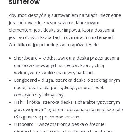
surferów
Aby móc cieszyć się surfowaniem na falach, niezbędne
jest odpowiednie wyposażenie. Kluczowym
elementem jest deska surfingowa, która dostępna
jest w różnych kształtach, rozmiarach i materiałach.
Oto kilka najpopularniejszych typów desek:
Shortboard – krótka, zwrotna deska przeznaczona
dla zaawansowanych surferów, którzy chcą
wykonywać szybkie manewry na falach.
Longboard – długa, szeroka deska o zaokrąglonym
nosie, idealna dla początkujących oraz osób
ceniących styl klasyczny.
Fish – krótka, szeroka deska z charakterystycznym
„rozdwojonym” ogonem, doskonała na mniejsze fale
i ślizganie się po ich powierzchni.
Funboard – wszechstronna deska o średniej
długości, łącząca cechy shortboarda i longboarda,