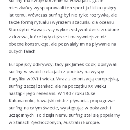
Surfing ma swoje korzenie na Hawajach, gdzie
mieszkańcy wysp uprawiali ten sport już kilka tysięcy
lat temu. Wówczas surfing był nie tylko rozrywką, ale
także formą rytuału i wyrazem szacunku dla oceanu.
Starożytni Hawajczycy wykorzystywali deski zrobione
z drzewa, które były cięższe i masywniejsze niż
obecne konstrukcje, ale pozwalały im na pływanie na
dużych falach.
Europejscy odkrywcy, tacy jak James Cook, opisywali
surfing w swoich relacjach z podróży na wyspy
Pacyfiku w XVIII wieku. Wraz z kolonizacją europejską,
surfing zaczął zanikać, ale na początku XX wieku
nastąpił jego renesans. W 1907 roku Duke
Kahanamoku, hawajski mistrz pływania, propagował
surfing na całym świecie, występując w pokazach i
ucząc innych. To dzięki niemu surfing stał się popularny
w Stanach Zjednoczonych, Australii i Europie.