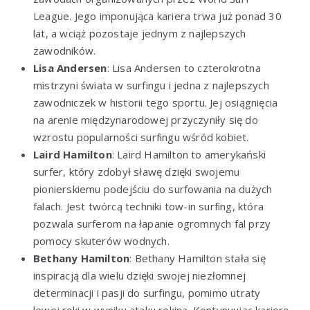
League. Jego imponująca kariera trwa już ponad 30
lat, a wciąż pozostaje jednym z najlepszych
zawodników.
Lisa Andersen
: Lisa Andersen to czterokrotna
mistrzyni świata w surfingu i jedna z najlepszych
zawodniczek w historii tego sportu. Jej osiągnięcia
na arenie międzynarodowej przyczyniły się do
wzrostu popularności surfingu wśród kobiet.
Laird Hamilton
: Laird Hamilton to amerykański
surfer, który zdobył sławę dzięki swojemu
pionierskiemu podejściu do surfowania na dużych
falach. Jest twórcą techniki tow-in surfing, która
pozwala surferom na łapanie ogromnych fal przy
pomocy skuterów wodnych.
Bethany Hamilton
: Bethany Hamilton stała się
inspiracją dla wielu dzięki swojej niezłomnej
determinacji i pasji do surfingu, pomimo utraty
lewej ręki w wyniku ataku rekina. Kontynuując karierę