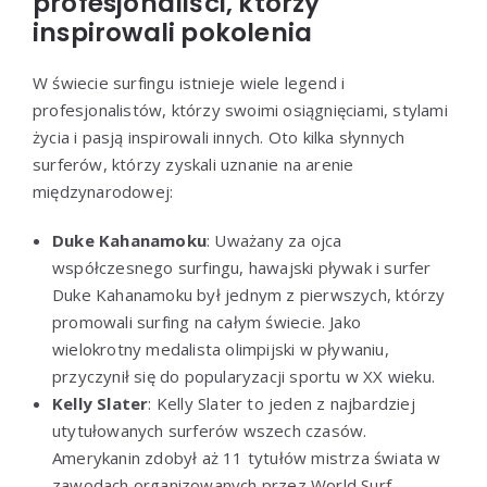
profesjonaliści, którzy
inspirowali pokolenia
W świecie surfingu istnieje wiele legend i
profesjonalistów, którzy swoimi osiągnięciami, stylami
życia i pasją inspirowali innych. Oto kilka słynnych
surferów, którzy zyskali uznanie na arenie
międzynarodowej:
Duke Kahanamoku
: Uważany za ojca
współczesnego surfingu, hawajski pływak i surfer
Duke Kahanamoku był jednym z pierwszych, którzy
promowali surfing na całym świecie. Jako
wielokrotny medalista olimpijski w pływaniu,
przyczynił się do popularyzacji sportu w XX wieku.
Kelly Slater
: Kelly Slater to jeden z najbardziej
utytułowanych surferów wszech czasów.
Amerykanin zdobył aż 11 tytułów mistrza świata w
zawodach organizowanych przez World Surf