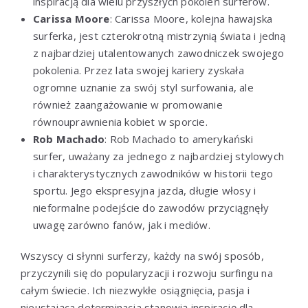
inspiracją dla wielu przyszłych pokoleń surferów.
Carissa Moore
: Carissa Moore, kolejna hawajska
surferka, jest czterokrotną mistrzynią świata i jedną
z najbardziej utalentowanych zawodniczek swojego
pokolenia. Przez lata swojej kariery zyskała
ogromne uznanie za swój styl surfowania, ale
również zaangażowanie w promowanie
równouprawnienia kobiet w sporcie.
Rob Machado
: Rob Machado to amerykański
surfer, uważany za jednego z najbardziej stylowych
i charakterystycznych zawodników w historii tego
sportu. Jego ekspresyjna jazda, długie włosy i
nieformalne podejście do zawodów przyciągnęły
uwagę zarówno fanów, jak i mediów.
Wszyscy ci słynni surferzy, każdy na swój sposób,
przyczynili się do popularyzacji i rozwoju surfingu na
całym świecie. Ich niezwykłe osiągnięcia, pasja i
nieustająca determinacja stanowią inspirację dla