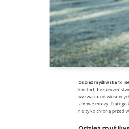
Odzież myśliwska
to ni
komfort, bezpieczeństwo
wyzwania: od wiosennych 
zimowe mrozy. Dlatego k
nie tylko chronią przed 
Odzież myśliws