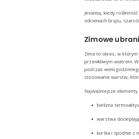
Jesienią, kiedy roślinno
odcieniach brązu, szarośc
Zimowe ubrani
Zima to okres, w który
przenikliwym wiatrem. Wł
podczas wielogodzinneg
stosowanie warstw, któr
Najważniejsze elementy
bielizna termoakty
warstwa docieplając
kurtka i spodnie z