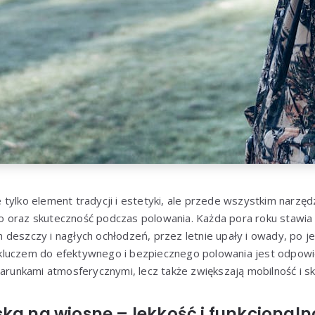
e tylko element tradycji i estetyki, ale przede wszystkim narzę
 oraz skuteczność podczas polowania. Każda pora roku stawia
deszczy i nagłych ochłodzeń, przez letnie upały i owady, po je
luczem do efektywnego i bezpiecznego polowania jest odpowi
warunkami atmosferycznymi, lecz także zwiększają mobilność i s
ka na wiosnę – lekkość i funkcjonal