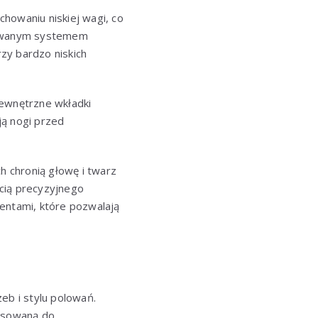
howaniu niskiej wagi, co
udowanym systemem
zy bardzo niskich
ewnętrzne wkładki
ją nogi przed
h chronią głowę i twarz
cią precyzyjnego
entami, które pozwalają
eb i stylu polowań.
sowaną do