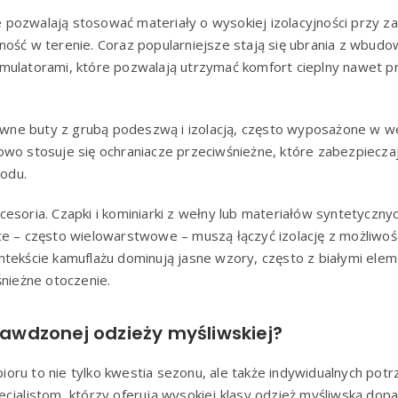
ozwalają stosować materiały o wysokiej izolacyjności przy zac
ność w terenie. Coraz popularniejsze stają się ubrania z wb
mulatorami, które pozwalają utrzymać komfort cieplny nawet pr
ne buty z grubą podeszwą i izolacją, często wyposażone w w
owo stosuje się ochraniacze przeciwśnieżne, które zabezpiecza
łodu.
esoria. Czapki i kominiarki z wełny lub materiałów syntetycznyc
ce – często wielowarstwowe – muszą łączyć izolację z możliwoś
ntekście kamuflażu dominują jasne wzory, często z białymi elem
śnieżne otoczenie.
awdzonej odzieży myśliwskiej?
ru to nie tylko kwestia sezonu, ale także indywidualnych potrz
cjalistom, którzy oferują
wysokiej klasy odzież myśliwską
dopa