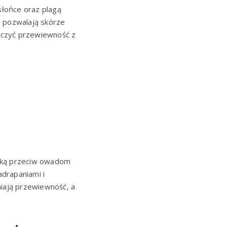
słońce oraz plagą
e pozwalają skórze
ączyć przewiewność z
czką przeciw owadom
adrapaniami i
niają przewiewność, a