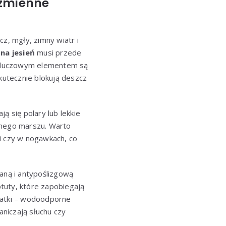
 zmienne
z, mgły, zimny wiatr i
na jesień
musi przede
 Kluczowym elementem są
utecznie blokują deszcz
 się polary lub lekkie
wnego marszu. Warto
 czy w nogawkach, co
raną i antypoślizgową
tuty, które zapobiegają
datki – wodoodporne
aniczają słuchu czy