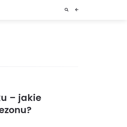
u – jakie
sezonu?