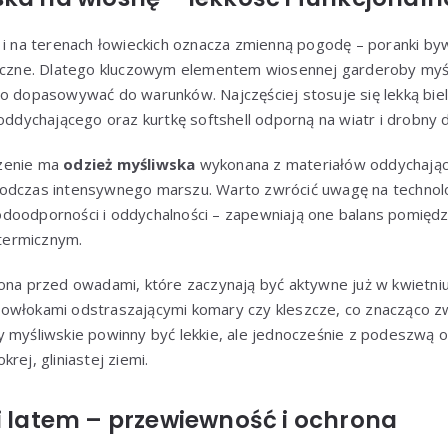
 i na terenach łowieckich oznacza zmienną pogodę – poranki byw
oneczne. Dlatego kluczowym elementem wiosennej garderoby my
wo dopasowywać do warunków. Najczęściej stosuje się lekką bie
 oddychającego oraz kurtkę softshell odporną na wiatr i drobny 
zenie ma
odzież myśliwska
wykonana z materiałów oddychający
podczas intensywnego marszu. Warto zwrócić uwagę na techn
doodporności i oddychalności – zapewniają one balans pomięd
termicznym.
ona przed owadami, które zaczynają być aktywne już w kwietniu.
owłokami odstraszającymi komary czy kleszcze, co znacząco 
y myśliwskie powinny być lekkie, ale jednocześnie z podeszwą 
rej, gliniastej ziemi.
i latem – przewiewność i ochrona