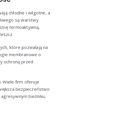
ają chłodne i wilgotne, a
śliwego są warstwy
liznę termoaktywną,
deszcz.
ch, które pozwalają na
ologie membranowe o
zy ochroną przed
 Wiele firm oferuje
zwiększa bezpieczeństwo
o agresywnym bieżniku,