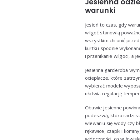
Jesienna odzi
warunki
Jesień to czas, gdy waru
wilgoć stanowią poważn
wszystkim chronić prze
kurtki i spodnie wykona
i przenikanie wilgoci, a
Jesienna garderoba wyma
ocieplacze, które zatrz
wybierać modele wyposa
ułatwia regulację tempera
Obuwie jesienne powinno 
podeszwą, która radzi s
wlewaniu się wody czy b
rękawice, czapki i komin
widoczności, co w łowis