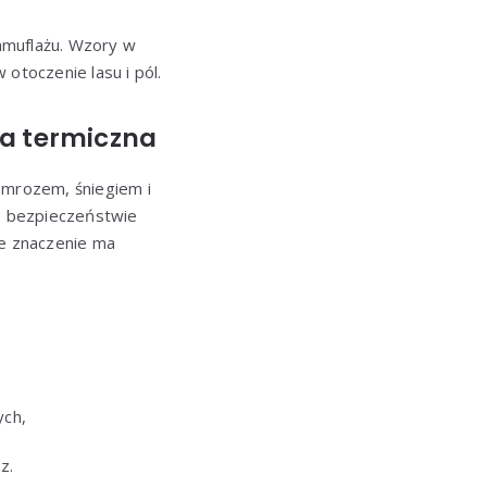
kamuflażu. Wzory w
 otoczenie lasu i pól.
ia termiczna
mrozem, śniegiem i
 o bezpieczeństwie
e znaczenie ma
ych,
z.