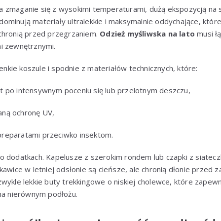
 zmaganie się z wysokimi temperaturami, dużą ekspozycją na 
ominują materiały ultralekkie i maksymalnie oddychające, któr
chronią przed przegrzaniem.
Odzież myśliwska na lato
musi ł
i zewnętrznymi.
ienkie koszule i spodnie z materiałów technicznych, które:
t po intensywnym poceniu się lub przelotnym deszczu,
ną ochronę UV,
reparatami przeciwko insektom.
o dodatkach. Kapelusze z szerokim rondem lub czapki z siate
kawice w letniej odsłonie są cieńsze, ale chronią dłonie przed z
wykle lekkie buty trekkingowe o niskiej cholewce, które zapew
 na nierównym podłożu.