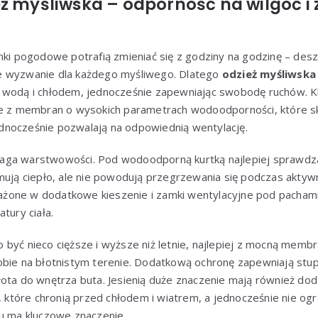
eż myśliwska – odporność na wilgoć i
nki pogodowe potrafią zmieniać się z godziny na godzinę – deszc
e wyzwanie dla każdego myśliwego. Dlatego
odzież myśliwska 
d wodą i chłodem, jednocześnie zapewniając swobodę ruchów.
ne z membran o wysokich parametrach wodoodporności, które sk
 jednocześnie pozwalają na odpowiednią wentylację.
ga warstwowości. Pod wodoodporną kurtką najlepiej sprawdzają
ymują ciepło, ale nie powodują przegrzewania się podczas akty
żone w dodatkowe kieszenie i zamki wentylacyjne pod pachami
tury ciała.
być nieco cięższe i wyższe niż letnie, najlepiej z mocną memb
obie na błotnistym terenie. Dodatkową ochronę zapewniają stup
łota do wnętrza buta. Jesienią duże znaczenie mają również do
y, które chronią przed chłodem i wiatrem, a jednocześnie nie ogr
ku ma kluczowe znaczenie.