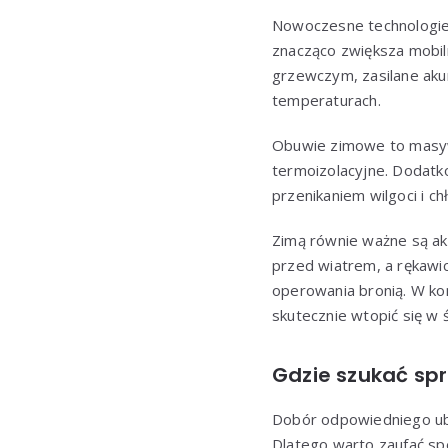
Nowoczesne technologie p
znacząco zwiększa mobil
grzewczym, zasilane aku
temperaturach.
Obuwie zimowe to masyw
termoizolacyjne. Dodatk
przenikaniem wilgoci i ch
Zimą równie ważne są akc
przed wiatrem, a rękawi
operowania bronią. W ko
skutecznie wtopić się w 
Gdzie szukać spr
Dobór odpowiedniego ubio
Dlatego warto zaufać spe