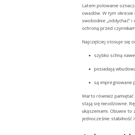
Latem polowanie oznacza
owadów. W tym okresie d
swobodnie „oddychać” i 
ochroną przed czynnikam
Najczęściej stosuje się c
szybko schną nawe
posiadają wbudowa
są impregnowane p
Warto również pamiętać 
stają się nieodzowne. Rę
ukąszeniami. Obuwie to z
jednocześnie stabilność