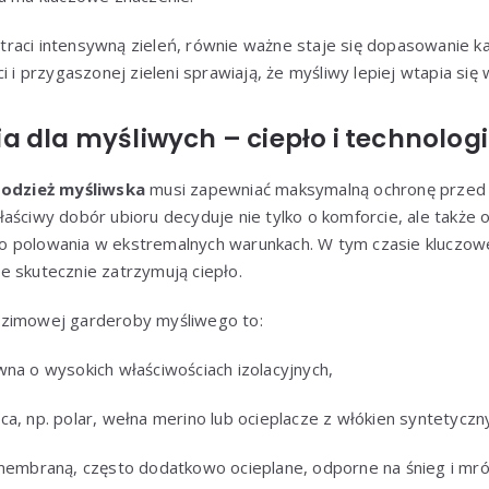
ść traci intensywną zieleń, równie ważne staje się dopasowanie 
i i przygaszonej zieleni sprawiają, że myśliwy lepiej wtapia się w
a dla myśliwych – ciepło i technolog
m
odzież myśliwska
musi zapewniać maksymalną ochronę przed 
aściwy dobór ubioru decyduje nie tylko o komforcie, ale także
o polowania w ekstremalnych warunkach. W tym czasie kluczow
e skutecznie zatrzymują ciepło.
 zimowej garderoby myśliwego to:
wna o wysokich właściwościach izolacyjnych,
a, np. polar, wełna merino lub ocieplacze z włókien syntetyczn
 membraną, często dodatkowo ocieplane, odporne na śnieg i mró