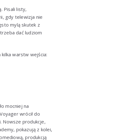
 Pisali listy,
ii, gdy telewizja nie
zęsto mylą skutek z
 trzeba dać ludziom
kilka warstw wejścia:
ło mocniej na
 Voyager wrócił do
i. Nowsze produkcje,
ademy, pokazują z kolei,
 komediową, produkcją