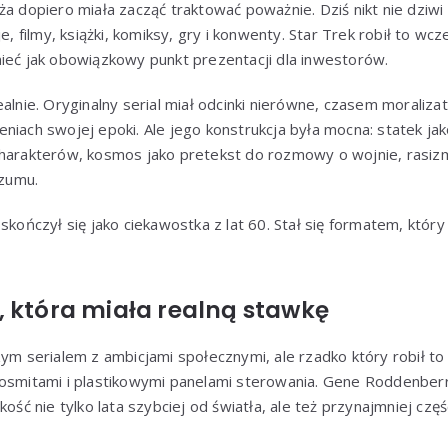
ża dopiero miała zacząć traktować poważnie. Dziś nikt nie dziwi
je, filmy, książki, komiksy, gry i konwenty. Star Trek robił to wc
ieć jak obowiązkowy punkt prezentacji dla inwestorów.
ealnie. Oryginalny serial miał odcinki nierówne, czasem moraliz
niach swojej epoki. Ale jego konstrukcja była mocna: statek ja
harakterów, kosmos jako pretekst do rozmowy o wojnie, rasizmi
ozumu.
 skończył się jako ciekawostka z lat 60. Stał się formatem, któ
, która miała realną stawkę
zym serialem z ambicjami społecznymi, ale rzadko który robił to
kosmitami i plastikowymi panelami sterowania. Gene Roddenbe
kość nie tylko lata szybciej od światła, ale też przynajmniej czę
.