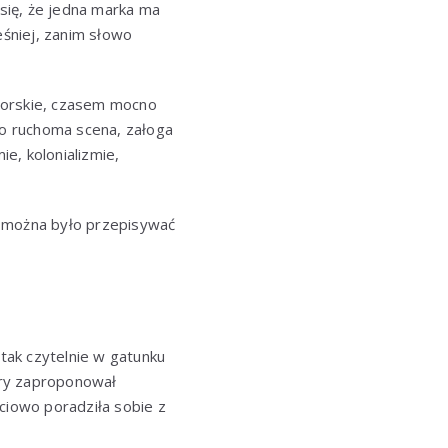
 się, że jedna marka ma
ześniej, zanim słowo
atorskie, czasem mocno
ko ruchoma scena, załoga
e, kolonializmie,
ry można było przepisywać
 tak czytelnie w gatunku
rry zaproponował
ściowo poradziła sobie z