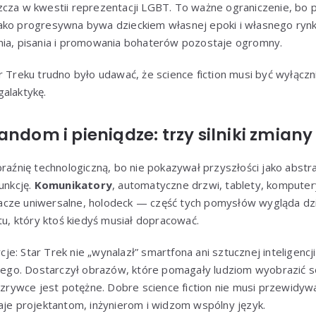
zcza w kwestii reprezentacji LGBT. To ważne ograniczenie, bo 
ako progresywna bywa dzieckiem własnej epoki i własnego ryn
nia, pisania i promowania bohaterów pozostaje ogromny.
r Treku trudno było udawać, że science fiction musi być wyłączn
alaktykę.
andom i pieniądze: trzy silniki zmiany
braźnię technologiczną, bo nie pokazywał przyszłości jako abstr
unkcję.
Komunikatory
, automatyczne drzwi, tablety, kompute
cze uniwersalne, holodeck — część tych pomysłów wygląda dziś 
ktu, który ktoś kiedyś musiał dopracować.
: Star Trek nie „wynalazł” smartfona ani sztucznej inteligencji
nnego. Dostarczył obrazów, które pomagały ludziom wyobrazić s
rozrywce jest potężne. Dobre science fiction nie musi przewidyw
aje projektantom, inżynierom i widzom wspólny język.