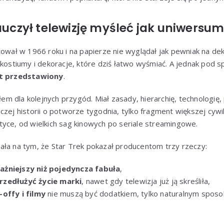
nauczył telewizję myśleć jak uniwersu
tował w 1966 roku i na papierze nie wyglądał jak pewniak na de
 kostiumy i dekoracje, które dziś łatwo wyśmiać. A jednak pod 
at przedstawiony
.
łem dla kolejnych przygód. Miał zasady, hierarchię, technologię, p
zej historii o potworze tygodnia, tylko fragment większej cywili
yce, od wielkich sag kinowych po seriale streamingowe.
ała na tym, że Star Trek pokazał producentom trzy rzeczy:
ażniejszy niż pojedyncza fabuła
,
rzedłużyć życie marki
, nawet gdy telewizja już ją skreśliła,
-offy i filmy
nie muszą być dodatkiem, tylko naturalnym sposo