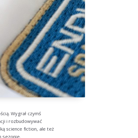
ością. Wygrał czymś
acji i rozbudowywać
ką science fiction, ale też
m sezonie.