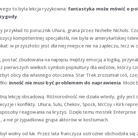
ego to była lekcja ryzykowna:
fantastyka może mówić o pol
rzygody
.
 przykład to porucznik Uhura, grana przez Nichelle Nichols. Cz
zycji kompetentnej specjalistki, nie była w amerykańskiej telewi
kat: w przyszłości jest dla niej miejsce nie na zapleczu, lecz 
 postać zbudowana na napięciu między emocją a logiką, przynal
z pierwszych wielkich symboli popkultury dla widzów, którzy czuli
i, zbyt obcy dla własnego otoczenia. Star Trek zrozumiał coś, cz
fiło:
inność nie musi być problemem do naprawienia
. Może 
tną lekcję obsadową. Różnorodność nie działa wtedy, gdy jest d
cyzje i konflikty. Uhura, Sulu, Chekov, Spock, McCoy i Kirk repr
 sposoby reagowania na kryzys. Dzięki temu mostek Enterprise 
, a nie przypadkowa grupa aktorów w kostiumach.
 był wolny od luk. Przez lata franczyza ostrożnie obchodziła si