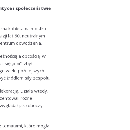
ityce i społeczeństwie
arna kobieta na mostku
zji lat 60. neutralnym
w centrum dowodzenia.
eżnością a obcością. W
 się „inni”: zbyt
ego wiele późniejszych
być źródłem siły zespołu.
ekoracją. Działa wtedy,
ezentowali różne
wyglądał jak roboczy
ę z tematami, które mogła