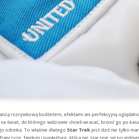
branżą rozrywkową budżetem, efektami ani perfekcyjną oglądaln
a świat, do którego widzowie chcieli wracać, bronić go po kas
go odcinka. To właśnie dlatego
Star Trek
jest dziś nie tylko mar
ę franczyzę, fandom i popkulturę, która nie starzeje się po jedny