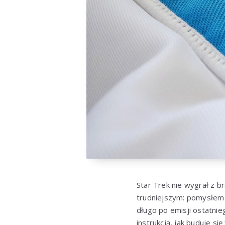
Star Trek nie wygrał z 
trudniejszym: pomysłem n
długo po emisji ostatnie
instrukcją, jak buduje si