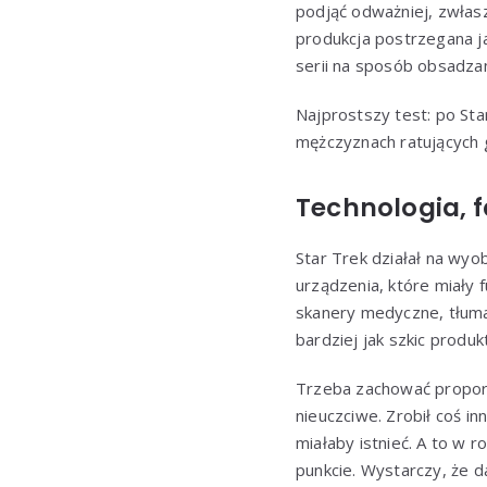
podjąć odważniej, zwłas
produkcja postrzegana j
serii na sposób obsadza
Najprostszy test: po Sta
mężczyznach ratujących g
Technologia, f
Star Trek działał na wyo
urządzenia, które miały f
skanery medyczne, tłuma
bardziej jak szkic produ
Trzeba zachować proporcje
nieuczciwe. Zrobił coś i
miałaby istnieć. A to w 
punkcie. Wystarczy, że d