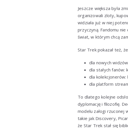
Jeszcze większa była zm
organizowali zloty, kupow
widziała już w niej poten
przyczyną. Fandomu nie 
świat, w którym chcą za
Star Trek pokazał też, ż
dla nowych widzów:
dla stałych fanów: 
dla kolekcjonerów: 
dla platform strea
To dlatego kolejne odsł
dyplomację i filozofię. 
modelu załogi rzuconej 
takie jak Discovery, Pic
że Star Trek stał się bi