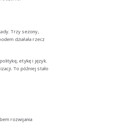
m
kady. Trzy sezony,
spodem działała rzecz
olitykę, etykę i język.
zacji. To później stało
bem rozwijania