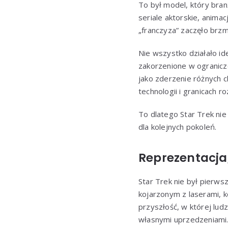
To był model, który bran
seriale aktorskie, animac
„franczyza” zaczęło brzm
Nie wszystko działało id
zakorzenione w ogranicze
jako zderzenie różnych c
technologii i granicach r
To dlatego Star Trek nie
dla kolejnych pokoleń.
Reprezentacja
Star Trek nie był pierws
kojarzonym z laserami, 
przyszłość, w której ludz
własnymi uprzedzeniami