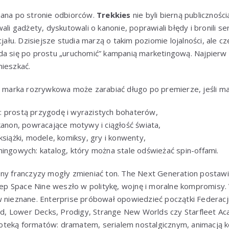
iana po stronie odbiorców.
Trekkies
nie byli bierną publicznością.
ali gadżety, dyskutowali o kanonie, poprawiali błędy i bronili ser
cjału. Dzisiejsze studia marzą o takim poziomie lojalności, ale c
da się po prostu „uruchomić” kampanią marketingową. Najpierw
mieszkać.
e marka rozrywkowa może zarabiać długo po premierze, jeśli ma 
 prostą przygodę i wyrazistych bohaterów,
kanon, powracające motywy i ciągłość świata,
książki, modele, komiksy, gry i konwenty,
mingowych: katalog, który można stale odświeżać spin-offami.
ony franczyzy mogły zmieniać ton. The Next Generation postawi
Deep Space Nine weszło w politykę, wojnę i moralne kompromisy.
w nieznane. Enterprise próbował opowiedzieć początki Federacj
ard, Lower Decks, Prodigy, Strange New Worlds czy Starfleet Ac
blioteką formatów: dramatem, serialem nostalgicznym, animacją