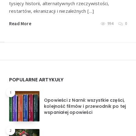
tysięcy historii, alternatywnych rzeczywistości,
restartów, ekranizacji i niezależnych […]
Read More
994
0
Widgets
POPULARNE ARTYKUŁY
1
Opowieści z Narnii: wszystkie części,
kolejność filmów i przewodnik po tej
wspaniałej opowieści
2