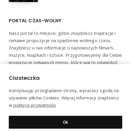
PORTAL CZAS-WOLNY
Nasz portal to miejsce, gdzie znajdziesz inspiracje i
ciekawe propozycje na spędzenie wolnego czasu.
Znajdziesz u nas informacje o najnowszych filmach,
muzyce, książkach i sztuce. Przygotowujemy dla Ciebie
propozycje ciekawych miejsc, które warto odwiedzić
oraz aktywności, które pozwolą Ci wypocząć i
zrelaksować się. Dołącz do naszej społeczności i
Ciasteczka
odkryj nowe sposoby na spędzenie wolnego czasu!
Kontynuując przeglądanie strony, wyrażasz zgodę na
używanie plików Cookies. Więcej informacji znajdziesz
w
polityce prywatności
.
Dziękujemy za wizytę - Czas-Wolny.pl © 2023
Ok