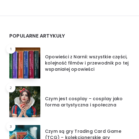
Widgets
POPULARNE ARTYKUŁY
1
Opowieści z Narnii: wszystkie części,
kolejność filmów i przewodnik po tej
wspaniałej opowieści
2
Czym jest cosplay – cosplay jako
forma artystyczna i społeczna
3
Czym są gry Trading Card Game
(TCG) – kolekcjonerskie gry