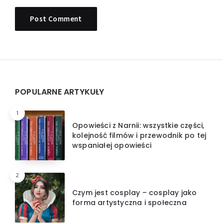
Widgets
POPULARNE ARTYKUŁY
1
Opowieści z Narnii: wszystkie części,
kolejność filmów i przewodnik po tej
wspaniałej opowieści
2
Czym jest cosplay – cosplay jako
forma artystyczna i społeczna