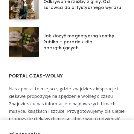
Odkrywanie rzeźby z gliny: Od
surowca do artystycznego wyrazu
Jak złożyć magnetyczną kostkę
Rubika – poradnik dla
początkujących
PORTAL CZAS-WOLNY
Nasz portal to miejsce, gdzie znajdziesz inspiracje i
ciekawe propozycje na spędzenie wolnego czasu.
Znajdziesz u nas informacje o najnowszych filmach,
muzyce, książkach i sztuce. Przygotowujemy dla Ciebie
propozycje ciekawych miejsc, które warto odwiedzić
oraz aktywności, które pozwolą Ci wypocząć i
zrelaksować się. Dołącz do naszej społeczności i