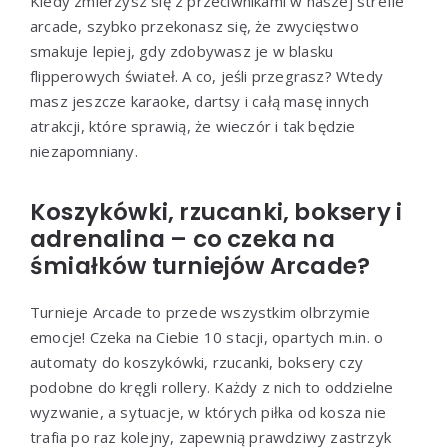
Kiedy zmierzysz się z przeciwnikami w naszej strefie
arcade, szybko przekonasz się, że zwycięstwo
smakuje lepiej, gdy zdobywasz je w blasku
flipperowych świateł. A co, jeśli przegrasz? Wtedy
masz jeszcze karaoke, dartsy i całą masę innych
atrakcji, które sprawią, że wieczór i tak będzie
niezapomniany.
Koszykówki, rzucanki, boksery i
adrenalina – co czeka na
śmiałków turniejów Arcade?
Turnieje Arcade to przede wszystkim olbrzymie
emocje! Czeka na Ciebie 10 stacji, opartych m.in. o
automaty do koszykówki, rzucanki, boksery czy
podobne do kręgli rollery. Każdy z nich to oddzielne
wyzwanie, a sytuacje, w których piłka od kosza nie
trafia po raz kolejny, zapewnią prawdziwy zastrzyk