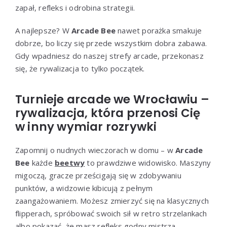
zapał, refleks i odrobina strategii.
A najlepsze? W
Arcade Bee
nawet porażka smakuje
dobrze, bo liczy się przede wszystkim dobra zabawa.
Gdy wpadniesz do naszej strefy arcade, przekonasz
się, że rywalizacja to tylko początek.
Turnieje arcade we Wrocławiu –
rywalizacja, która przenosi Cię
w inny wymiar rozrywki
Zapomnij o nudnych wieczorach w domu – w
Arcade
Bee
każde
beetwy
to prawdziwe widowisko. Maszyny
migoczą, gracze prześcigają się w zdobywaniu
punktów, a widzowie kibicują z pełnym
zaangażowaniem. Możesz zmierzyć się na klasycznych
flipperach, spróbować swoich sił w retro strzelankach
albo pokazać, że masz refleks godny mistrza.