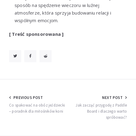
sposób na spędzenie wieczoru w luźnej
atmosferze, która sprzyja budowaniu relacji i
wspólnym emocjom.
[ Treść sponsorowana ]
Nawigacja
PREVIOUS POST
NEXT POST
wpisu
Co spakować na obóz jeździecki
Jak zacząć przygodę z Paddle
– poradnik dla miłośników koni
Board i dlaczego warto
spróbować?