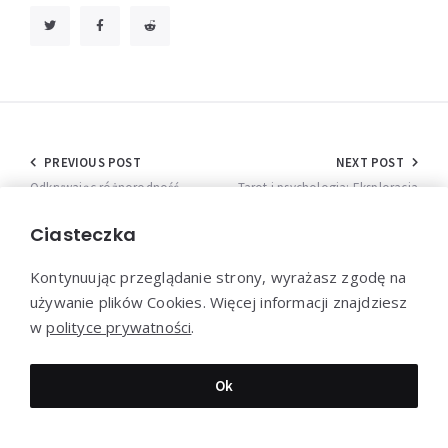
Nawigacja
PREVIOUS POST
NEXT POST
wpisu
Odkrywając różnorodność
Tarot i psychologia: Eksploracja
świata dronów FPV: Od
ukrytych znaczeń
TinyWhoop do Octacopterów
Ciasteczka
Kontynuując przeglądanie strony, wyrażasz zgodę na
używanie plików Cookies. Więcej informacji znajdziesz
w
polityce prywatności
.
Leave A Reply
Ok
Your email address will not be published. Required fields are
marked *