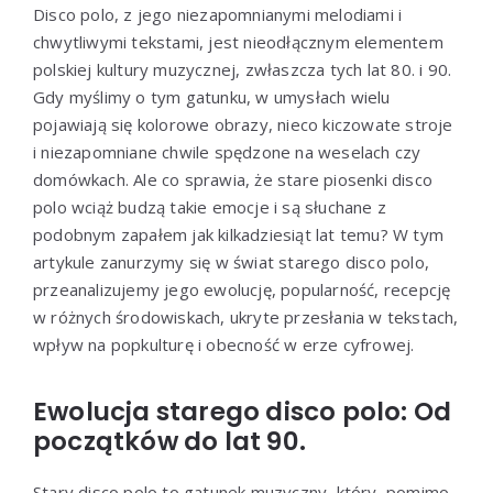
Disco polo, z jego niezapomnianymi melodiami i
chwytliwymi tekstami, jest nieodłącznym elementem
polskiej kultury muzycznej, zwłaszcza tych lat 80. i 90.
Gdy myślimy o tym gatunku, w umysłach wielu
pojawiają się kolorowe obrazy, nieco kiczowate stroje
i niezapomniane chwile spędzone na weselach czy
domówkach. Ale co sprawia, że stare piosenki disco
polo wciąż budzą takie emocje i są słuchane z
podobnym zapałem jak kilkadziesiąt lat temu? W tym
artykule zanurzymy się w świat starego disco polo,
przeanalizujemy jego ewolucję, popularność, recepcję
w różnych środowiskach, ukryte przesłania w tekstach,
wpływ na popkulturę i obecność w erze cyfrowej.
Ewolucja starego disco polo: Od
początków do lat 90.
Stary disco polo to gatunek muzyczny, który, pomimo