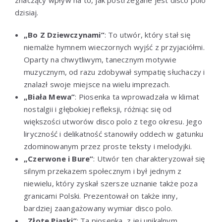
dzisiaj.
„Bo Z Dziewczynami”
: To utwór, który stał się
niemalże hymnem wieczornych wyjść z przyjaciółmi.
Oparty na chwytliwym, tanecznym motywie
muzycznym, od razu zdobywał sympatię słuchaczy i
znalazł swoje miejsce na wielu imprezach.
„Biała Mewa”
: Piosenka ta wprowadzała w klimat
nostalgii i głębokiej refleksji, różniąc się od
większości utworów disco polo z tego okresu. Jego
liryczność i delikatność stanowiły oddech w gatunku
zdominowanym przez proste teksty i melodyjki.
„Czerwone i Bure”
: Utwór ten charakteryzował się
silnym przekazem społecznym i był jednym z
niewielu, który zyskał szersze uznanie także poza
granicami Polski. Prezentował on także inny,
bardziej zaangażowany wymiar disco polo.
„Złote Piaski”
: Ta piosenka, z jej unikalnym,