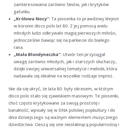
zainteresowania zarówno fanów, jak i krytyków
gatunku.
„Królowa Nocy”
: Ta piosenka to prawdziwy klejnot
w koronie disco polo lat 80. Z jej pomocą wielu
młodych ludzi odkrywało magię pierwszych miłości,
jednocześnie bawiąc się na parkiecie do białego
rana.
„Mała Blondyneczka”
: Utwór ten przyciągał
uwagę zarówno młodych, jak i starszych słuchaczy,
dzięki swojej uniwersalnej tematyce i melodii, która
nadawała się idealnie na wszelkie rodzaje imprez.
Nie da się ukryć, że lata 80. były okresem, w którym
disco polo stało się zjawiskiem masowym. Te piosenki,
choć często krytykowane za swoją prostotę i
banalność, wpisały się w DNA polskiej popkultury i do
dnia dzisiejszego są ważnym elementem muzycznego
dziedzictwa. Cieszą się one niesłabnącą popularnością i