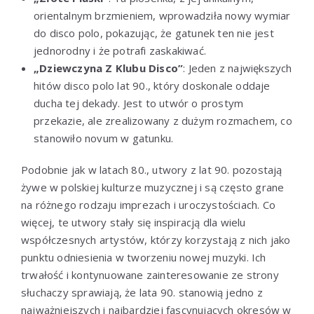
orientalnym brzmieniem, wprowadziła nowy wymiar
do disco polo, pokazując, że gatunek ten nie jest
jednorodny i że potrafi zaskakiwać.
„Dziewczyna Z Klubu Disco”
: Jeden z największych
hitów disco polo lat 90., który doskonale oddaje
ducha tej dekady. Jest to utwór o prostym
przekazie, ale zrealizowany z dużym rozmachem, co
stanowiło novum w gatunku.
Podobnie jak w latach 80., utwory z lat 90. pozostają
żywe w polskiej kulturze muzycznej i są często grane
na różnego rodzaju imprezach i uroczystościach. Co
więcej, te utwory stały się inspiracją dla wielu
współczesnych artystów, którzy korzystają z nich jako
punktu odniesienia w tworzeniu nowej muzyki. Ich
trwałość i kontynuowane zainteresowanie ze strony
słuchaczy sprawiają, że lata 90. stanowią jedno z
najważniejszych i najbardziej fascynujących okresów w