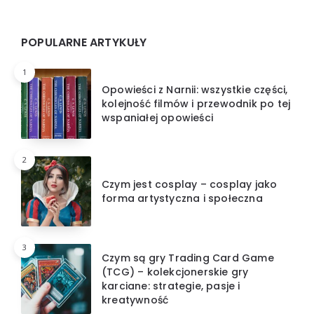
Widgets
POPULARNE ARTYKUŁY
1
Opowieści z Narnii: wszystkie części,
kolejność filmów i przewodnik po tej
wspaniałej opowieści
2
Czym jest cosplay – cosplay jako
forma artystyczna i społeczna
3
Czym są gry Trading Card Game
(TCG) – kolekcjonerskie gry
karciane: strategie, pasje i
kreatywność