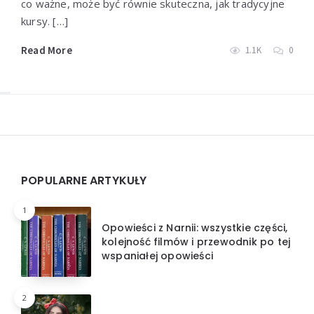
co ważne, może być równie skuteczna, jak tradycyjne
kursy. […]
Read More
1.1K
0
Widgets
POPULARNE ARTYKUŁY
1
Opowieści z Narnii: wszystkie części,
kolejność filmów i przewodnik po tej
wspaniałej opowieści
2