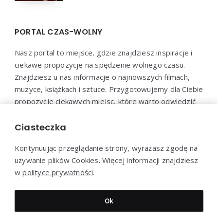
PORTAL CZAS-WOLNY
Nasz portal to miejsce, gdzie znajdziesz inspiracje i
ciekawe propozycje na spędzenie wolnego czasu.
Znajdziesz u nas informacje o najnowszych filmach,
muzyce, książkach i sztuce. Przygotowujemy dla Ciebie
propozycje ciekawych miejsc, które warto odwiedzić
oraz aktywności, które pozwolą Ci wypocząć i
zrelaksować się. Dołącz do naszej społeczności i
Ciasteczka
odkryj nowe sposoby na spędzenie wolnego czasu!
Kontynuując przeglądanie strony, wyrażasz zgodę na
używanie plików Cookies. Więcej informacji znajdziesz
w
polityce prywatności
.
Dziękujemy za wizytę - Czas-Wolny.pl © 2023
Ok