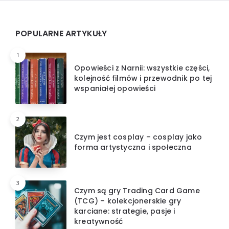
Widgets
POPULARNE ARTYKUŁY
1
Opowieści z Narnii: wszystkie części,
kolejność filmów i przewodnik po tej
wspaniałej opowieści
2
Czym jest cosplay – cosplay jako
forma artystyczna i społeczna
3
Czym są gry Trading Card Game
(TCG) – kolekcjonerskie gry
karciane: strategie, pasje i
kreatywność