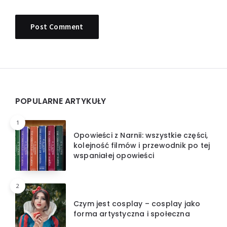
Widgets
POPULARNE ARTYKUŁY
1
Opowieści z Narnii: wszystkie części,
kolejność filmów i przewodnik po tej
wspaniałej opowieści
2
Czym jest cosplay – cosplay jako
forma artystyczna i społeczna