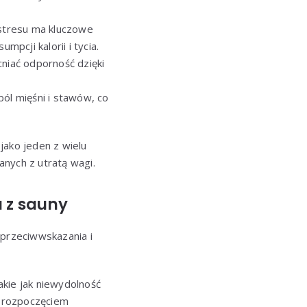
 stresu ma kluczowe
pcji kalorii i tycia.
iać odporność dzięki
ól mięśni i stawów, co
jako jeden z wielu
nych z utratą wagi.
 z sauny
 przeciwwskazania i
akie jak niewydolność
d rozpoczęciem