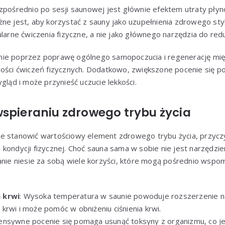
zpośrednio po sesji saunowej jest głównie efektem utraty płynó
ne jest, aby korzystać z sauny jako uzupełnienia zdrowego styl
larne ćwiczenia fizyczne, a nie jako głównego narzędzia do redu
ie poprzez poprawę ogólnego samopoczucia i regenerację mięś
ności ćwiczeń fizycznych. Dodatkowo, zwiększone pocenie się p
gląd i może przynieść uczucie lekkości.
wspieraniu zdrowego trybu życia
e stanowić wartościowy element zdrowego trybu życia, przyczy
kondycji fizycznej. Choć sauna sama w sobie nie jest narzędzi
wanie niesie za sobą wiele korzyści, które mogą pośrednio wsp
 krwi
: Wysoka temperatura w saunie powoduje rozszerzenie n
krwi i może pomóc w obniżeniu ciśnienia krwi.
tensywne pocenie się pomaga usunąć toksyny z organizmu, co