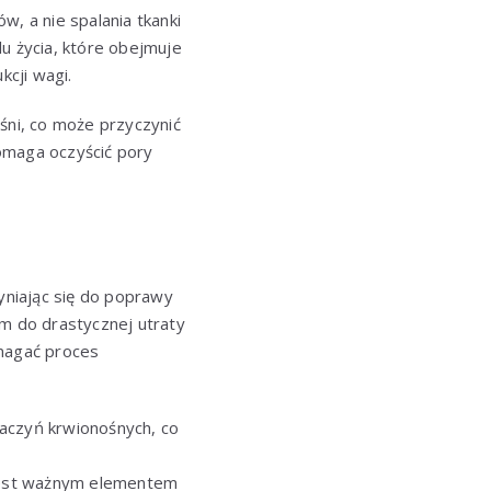
w, a nie spalania tkanki
u życia, które obejmuje
kcji wagi.
ni, co może przyczynić
omaga oczyścić pory
niając się do poprawy
em do drastycznej utraty
omagać proces
aczyń krwionośnych, co
 jest ważnym elementem