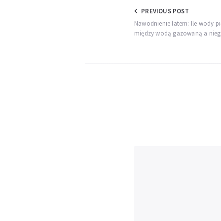
Nawigacja
PREVIOUS POST
Nawodnienie latem: Ile wody pi
wpisu
między wodą gazowaną a nie