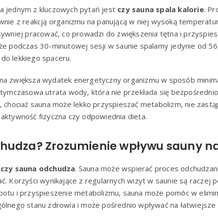
a jednym z kluczowych pytań jest
czy sauna spala kalorie
. Pr
wnie z reakcją organizmu na panującą w niej wysoką temperatur
sywniej pracować, co prowadzi do zwiększenia tętna i przyspie
że podczas 30-minutowej sesji w saunie spalamy jedynie od 56 d
do lekkiego spaceru.
na zwiększa wydatek energetyczny organizmu w sposób minimal
 tymczasowa utrata wody, która nie przekłada się bezpośrednio 
, chociaż sauna może lekko przyspieszać metabolizm, nie zastą
jak aktywność fizyczna czy odpowiednia dieta.
hudza? Zrozumienie wpływu sauny na
o
czy sauna odchudza
. Sauna może wspierać proces odchudzani
ć. Korzyści wynikające z regularnych wizyt w saunie są raczej 
potu i przyspieszenie metabolizmu, sauna może pomóc w elimina
gólnego stanu zdrowia i może pośrednio wpływać na łatwiejsze