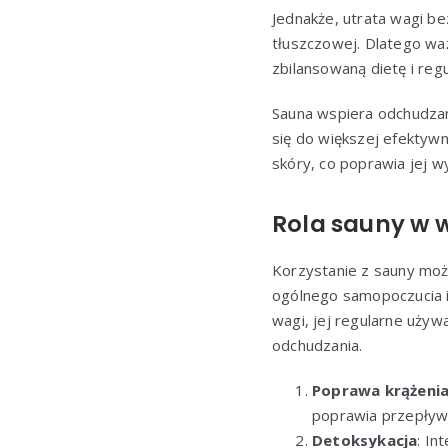
Jednakże, utrata wagi be
tłuszczowej. Dlatego waż
zbilansowaną dietę i regu
Sauna wspiera odchudzan
się do większej efektyw
skóry, co poprawia jej wy
Rola sauny w 
Korzystanie z sauny moż
ogólnego samopoczucia i 
wagi, jej regularne uży
odchudzania.
Poprawa krążenia
poprawia przepływ 
Detoksykacja
: In