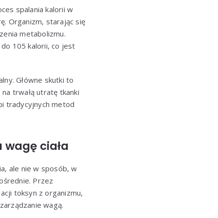
oces spalania kalorii w
ę. Organizm, starając się
szenia metabolizmu.
o 105 kalorii, co jest
ny. Główne skutki to
na trwałą utratę tkanki
pi tradycyjnych metod
 wagę ciała
a, ale nie w sposób, w
pośrednie. Przez
cji toksyn z organizmu,
 zarządzanie wagą.