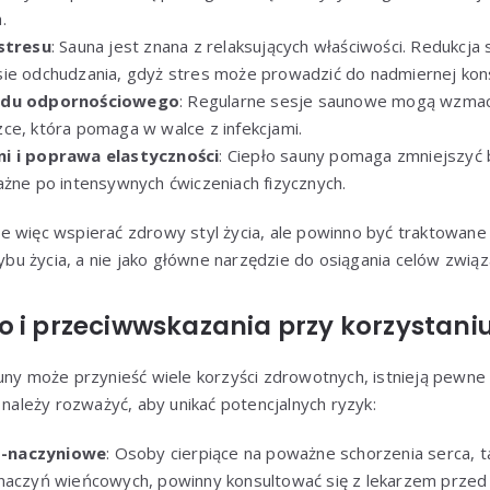
.
 stresu
: Sauna jest znana z relaksujących właściwości. Redukcja
ie odchudzania, gdyż stres może prowadzić do nadmiernej konsum
ładu odpornościowego
: Regularne sesje saunowe mogą wzmacn
ce, która pomaga w walce z infekcjami.
ni i poprawa elastyczności
: Ciepło sauny pomaga zmniejszyć b
ażne po intensywnych ćwiczeniach fizycznych.
 więc wspierać zdrowy styl życia, ale powinno być traktowane 
u życia, a nie jako główne narzędzie do osiągania celów związa
 i przeciwwskazania przy korzystaniu
uny może przynieść wiele korzyści zdrowotnych, istnieją pewne
 należy rozważyć, aby unikać potencjalnych ryzyk:
-naczyniowe
: Osoby cierpiące na poważne schorzenia serca, t
 naczyń wieńcowych, powinny konsultować się z lekarzem prze