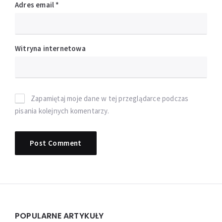
Adres email
*
Witryna internetowa
Zapamiętaj moje dane w tej przeglądarce podczas
pisania kolejnych komentarzy.
Widgets
POPULARNE ARTYKUŁY