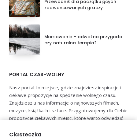
Przewodnik dla początkujących i
zaawansowanych graczy
Morsowanie – odważna przygoda
czy naturalna terapia?
PORTAL CZAS-WOLNY
Nasz portal to miejsce, gdzie znajdziesz inspiracje i
ciekawe propozycje na spędzenie wolnego czasu.
Znajdziesz u nas informacje o najnowszych filmach,
muzyce, książkach i sztuce. Przygotowujemy dla Ciebie
propozycje ciekawych miejsc, które warto odwiedzić
oraz aktywności, które pozwolą Ci wypocząć i
zrelaksować się. Dołącz do naszej społeczności i
Ciasteczka