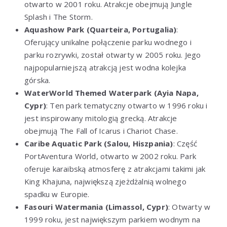
otwarto w 2001 roku. Atrakcje obejmują Jungle
Splash i The Storm.
Aquashow Park (Quarteira, Portugalia)
:
Oferujący unikalne połączenie parku wodnego i
parku rozrywki, został otwarty w 2005 roku. Jego
najpopularniejszą atrakcją jest wodna kolejka
górska.
WaterWorld Themed Waterpark (Ayia Napa,
Cypr)
: Ten park tematyczny otwarto w 1996 roku i
jest inspirowany mitologią grecką. Atrakcje
obejmują The Fall of Icarus i Chariot Chase.
Caribe Aquatic Park (Salou, Hiszpania)
: Część
PortAventura World, otwarto w 2002 roku. Park
oferuje karaibską atmosferę z atrakcjami takimi jak
King Khajuna, największą zjeżdżalnią wolnego
spadku w Europie.
Fasouri Watermania (Limassol, Cypr)
: Otwarty w
1999 roku, jest największym parkiem wodnym na