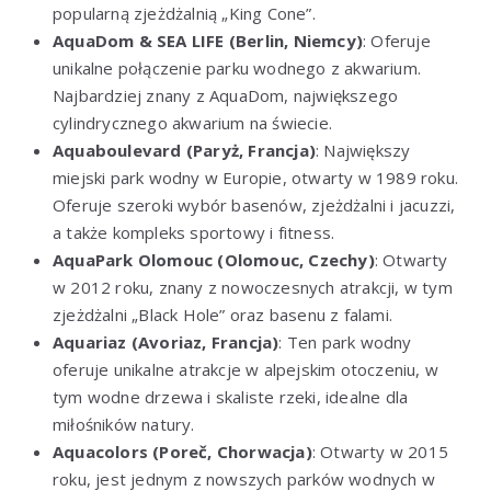
popularną zjeżdżalnią „King Cone”.
AquaDom & SEA LIFE (Berlin, Niemcy)
: Oferuje
unikalne połączenie parku wodnego z akwarium.
Najbardziej znany z AquaDom, największego
cylindrycznego akwarium na świecie.
Aquaboulevard (Paryż, Francja)
: Największy
miejski park wodny w Europie, otwarty w 1989 roku.
Oferuje szeroki wybór basenów, zjeżdżalni i jacuzzi,
a także kompleks sportowy i fitness.
AquaPark Olomouc (Olomouc, Czechy)
: Otwarty
w 2012 roku, znany z nowoczesnych atrakcji, w tym
zjeżdżalni „Black Hole” oraz basenu z falami.
Aquariaz (Avoriaz, Francja)
: Ten park wodny
oferuje unikalne atrakcje w alpejskim otoczeniu, w
tym wodne drzewa i skaliste rzeki, idealne dla
miłośników natury.
Aquacolors (Poreč, Chorwacja)
: Otwarty w 2015
roku, jest jednym z nowszych parków wodnych w