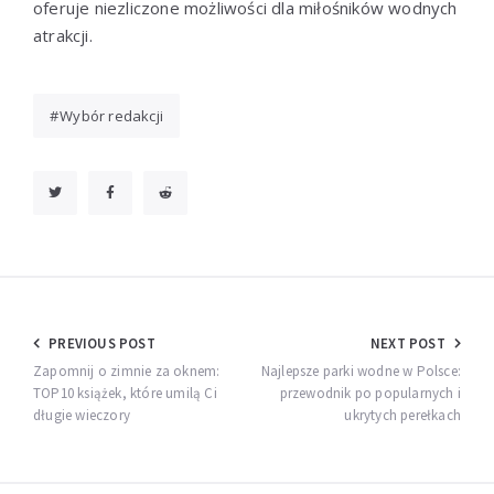
oferuje niezliczone możliwości dla miłośników wodnych
atrakcji.
Wybór redakcji
Nawigacja
PREVIOUS POST
NEXT POST
wpisu
Zapomnij o zimnie za oknem:
Najlepsze parki wodne w Polsce:
TOP10 książek, które umilą Ci
przewodnik po popularnych i
długie wieczory
ukrytych perełkach