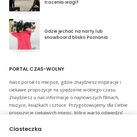
tracenia wagi?
Gdzie jechać na narty lub
snowboard blisko Poznania
PORTAL CZAS-WOLNY
Nasz portal to miejsce, gdzie znajdziesz inspiracje i
ciekawe propozycje na spędzenie wolnego czasu.
Znajdziesz u nas informacje o najnowszych filmach,
muzyce, książkach i sztuce. Przygotowujemy dla Ciebie
propozycje ciekawych miejsc, które warto odwiedzić
oraz aktywności, które pozwolą Ci wypocząć i
zrelaksować się. Dołącz do naszej społeczności i
Ciasteczka
odkryj nowe sposoby na spędzenie wolnego czasu!