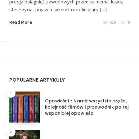
presja osiągnięć zawodowych przenika niemal każdą
sferę życia, pojawia się nurt redefiniujący […]
Read More
516
0
Widgets
POPULARNE ARTYKUŁY
1
Opowieści z Narnii: wszystkie części,
kolejność filmów i przewodnik po tej
wspaniałej opowieści
2