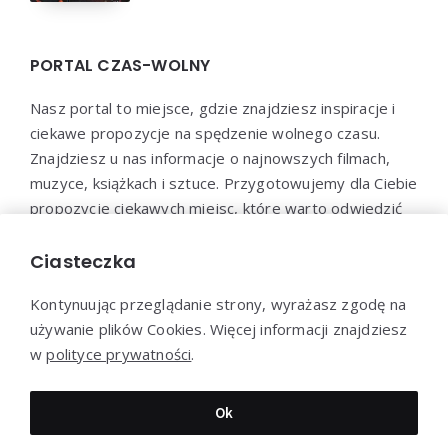
PORTAL CZAS-WOLNY
Nasz portal to miejsce, gdzie znajdziesz inspiracje i
ciekawe propozycje na spędzenie wolnego czasu.
Znajdziesz u nas informacje o najnowszych filmach,
muzyce, książkach i sztuce. Przygotowujemy dla Ciebie
propozycje ciekawych miejsc, które warto odwiedzić
oraz aktywności, które pozwolą Ci wypocząć i
zrelaksować się. Dołącz do naszej społeczności i
Ciasteczka
odkryj nowe sposoby na spędzenie wolnego czasu!
Kontynuując przeglądanie strony, wyrażasz zgodę na
używanie plików Cookies. Więcej informacji znajdziesz
w
polityce prywatności
.
Dziękujemy za wizytę - Czas-Wolny.pl © 2023
Ok