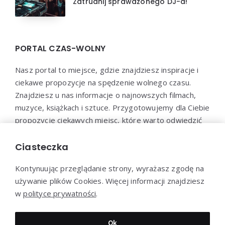
Zatrudnij sprawdzonego DJ-a!
PORTAL CZAS-WOLNY
Nasz portal to miejsce, gdzie znajdziesz inspiracje i
ciekawe propozycje na spędzenie wolnego czasu.
Znajdziesz u nas informacje o najnowszych filmach,
muzyce, książkach i sztuce. Przygotowujemy dla Ciebie
propozycje ciekawych miejsc, które warto odwiedzić
oraz aktywności, które pozwolą Ci wypocząć i
zrelaksować się. Dołącz do naszej społeczności i
Ciasteczka
odkryj nowe sposoby na spędzenie wolnego czasu!
Kontynuując przeglądanie strony, wyrażasz zgodę na
używanie plików Cookies. Więcej informacji znajdziesz
w
polityce prywatności
.
Dziękujemy za wizytę - Czas-Wolny.pl © 2023
Ok