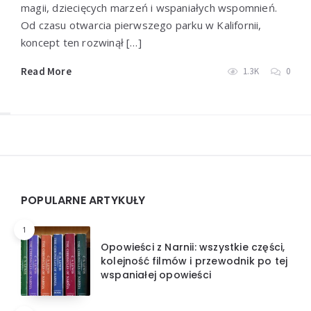
magii, dziecięcych marzeń i wspaniałych wspomnień.
Od czasu otwarcia pierwszego parku w Kalifornii,
koncept ten rozwinął […]
Read More
1.3K
0
Widgets
POPULARNE ARTYKUŁY
1
Opowieści z Narnii: wszystkie części,
kolejność filmów i przewodnik po tej
wspaniałej opowieści