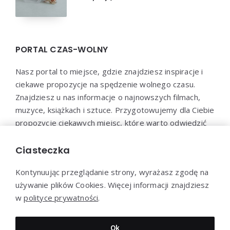
PORTAL CZAS-WOLNY
Nasz portal to miejsce, gdzie znajdziesz inspiracje i
ciekawe propozycje na spędzenie wolnego czasu.
Znajdziesz u nas informacje o najnowszych filmach,
muzyce, książkach i sztuce. Przygotowujemy dla Ciebie
propozycje ciekawych miejsc, które warto odwiedzić
oraz aktywności, które pozwolą Ci wypocząć i
zrelaksować się. Dołącz do naszej społeczności i
Ciasteczka
odkryj nowe sposoby na spędzenie wolnego czasu!
Kontynuując przeglądanie strony, wyrażasz zgodę na
używanie plików Cookies. Więcej informacji znajdziesz
w
polityce prywatności
.
Dziękujemy za wizytę - Czas-Wolny.pl © 2023
Ok