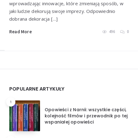
wprowadzając innowacje, które zmieniają sposób, w
jaki ludzie dekorują swoje imprezy. Odpowiednio
dobrana dekoracja […]
Read More
496
0
Widgets
POPULARNE ARTYKUŁY
1
Opowieści z Narnii: wszystkie części,
kolejność filmów i przewodnik po tej
wspaniałej opowieści