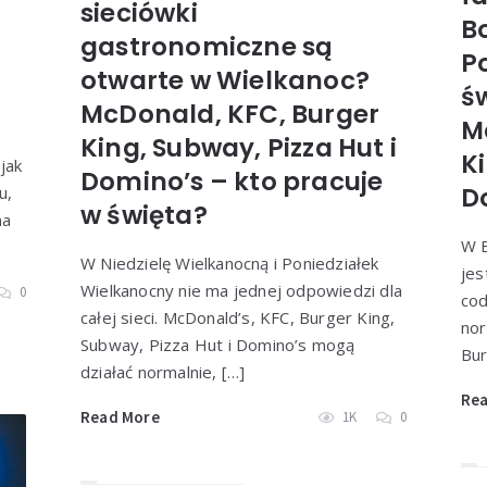
sieciówki
B
gastronomiczne są
P
otwarte w Wielkanoc?
ś
McDonald, KFC, Burger
M
King, Subway, Pizza Hut i
Ki
jak
Domino’s – kto pracuje
D
u,
w święta?
na
W 
W Niedzielę Wielkanocną i Poniedziałek
jes
Wielkanocny nie ma jednej odpowiedzi dla
0
cod
całej sieci. McDonald’s, KFC, Burger King,
nor
Subway, Pizza Hut i Domino’s mogą
Bur
działać normalnie, […]
Re
Read More
1K
0