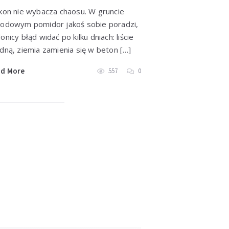
kon nie wybacza chaosu. W gruncie
odowym pomidor jakoś sobie poradzi,
onicy błąd widać po kilku dniach: liście
dną, ziemia zamienia się w beton […]
ad More
557
0