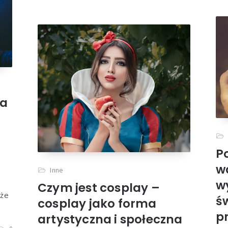
ia
P
w
Inne
w
Czym jest cosplay –
 że
ś
cosplay jako forma
pr
artystyczna i społeczna