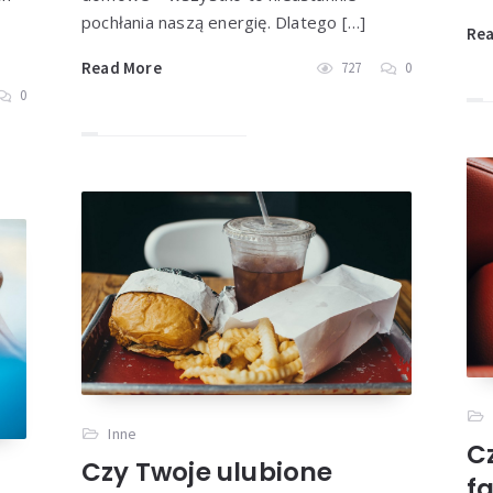
pochłania naszą energię. Dlatego […]
Re
Read More
727
0
0
Inne
C
Czy Twoje ulubione
f