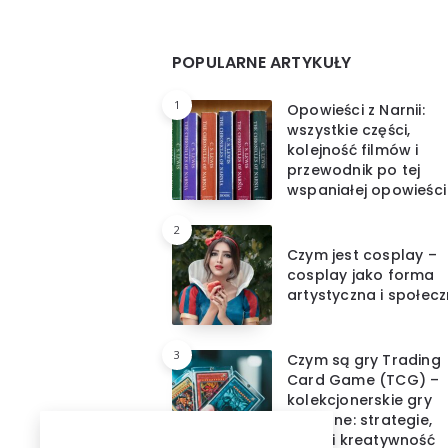
Widgets
POPULARNE ARTYKUŁY
1
Opowieści z Narnii:
wszystkie części,
kolejność filmów i
przewodnik po tej
wspaniałej opowieści
2
Czym jest cosplay –
cosplay jako forma
artystyczna i społec
3
Czym są gry Trading
Card Game (TCG) –
kolekcjonerskie gry
karciane: strategie,
pasje i kreatywność