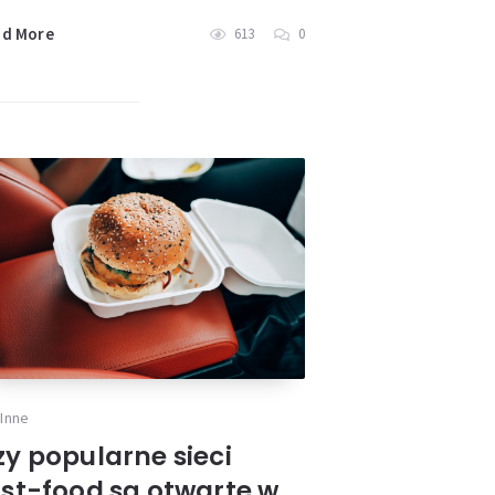
ad More
613
0
Inne
zy popularne sieci
ast-food są otwarte w