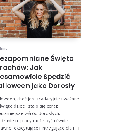
Inne
iezapomniane Święto
trachów: Jak
iesamowicie Spędzić
alloween jako Dorosły
loween, choć jest tradycyjnie uważane
święto dzieci, stało się coraz
ularniejsze wśród dorosłych.
dzanie tej nocy może być równie
awne, ekscytujące i intrygujące dla […]