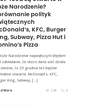
oże Narodzenie?
orównanie polityk
wiątecznych
cDonald’s, KFC, Burger
ng, Subway, Pizza Hut i
omino’s Pizza
Boże Narodzenie największym błędem
t zakładanie, że skoro dana sieć działa
ziennie, to 25 grudnia też będzie
malnie otwarta. McDonald’s, KFC,
ger King, Subway, […]
ad More
1.3K
0