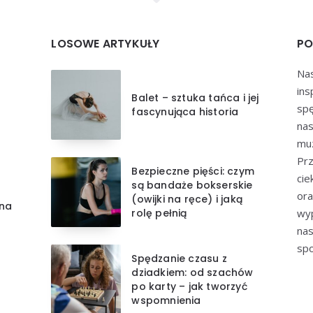
LOSOWE ARTYKUŁY
PO
Nas
ins
Balet – sztuka tańca i jej
spę
fascynująca historia
nas
muz
Prz
Bezpieczne pięści: czym
cie
są bandaże bokserskie
ora
(owijki na ręce) i jaką
zna
rolę pełnią
wyp
nas
spo
Spędzanie czasu z
dziadkiem: od szachów
po karty – jak tworzyć
wspomnienia