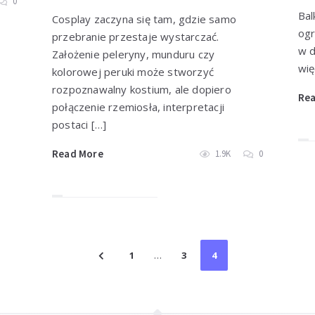
0
Bal
Cosplay zaczyna się tam, gdzie samo
ogr
przebranie przestaje wystarczać.
w d
Założenie peleryny, munduru czy
wię
kolorowej peruki może stworzyć
rozpoznawalny kostium, ale dopiero
Re
połączenie rzemiosła, interpretacji
postaci […]
Read More
1.9K
0
1
…
3
4