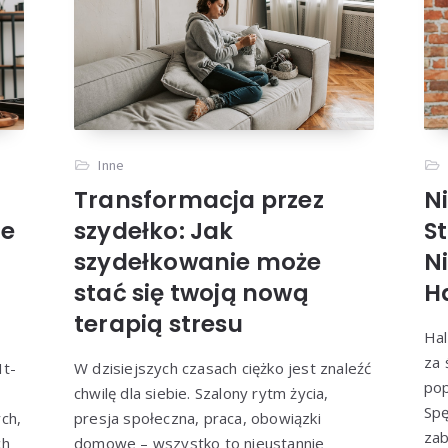
Inne
Transformacja przez
N
ne
szydełko: Jak
S
szydełkowanie może
N
stać się twoją nową
H
terapią stresu
Hal
za 
It-
W dzisiejszych czasach ciężko jest znaleźć
pop
chwilę dla siebie. Szalony rytm życia,
Spę
ch,
presja społeczna, praca, obowiązki
zab
ch
domowe – wszystko to nieustannie