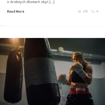
o drobnych dłoniach zbyt […]
Read More
278
0