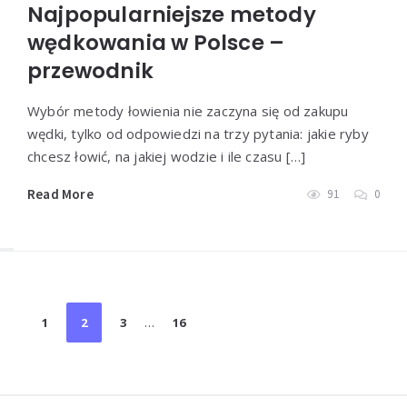
Najpopularniejsze metody
wędkowania w Polsce –
przewodnik
Wybór metody łowienia nie zaczyna się od zakupu
wędki, tylko od odpowiedzi na trzy pytania: jakie ryby
chcesz łowić, na jakiej wodzie i ile czasu […]
Read More
91
0
Stronicowanie
1
2
3
…
16
wpisów
Widgets