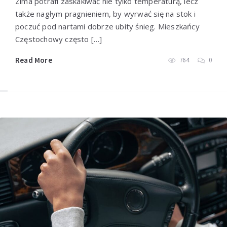
Zima potrafi zaskakiwać nie tylko temperaturą, lecz
Przeczytaj więcej
także nagłym pragnieniem, by wyrwać się na stok i
poczuć pod nartami dobrze ubity śnieg. Mieszkańcy
Częstochowy często […]
Read More
764
0
Jak rozpoznać oryginalną
odzież rajdową i F1?
Przeczytaj więcej