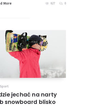
ad More
627
0
Sport
dzie jechać na narty
ub snowboard blisko