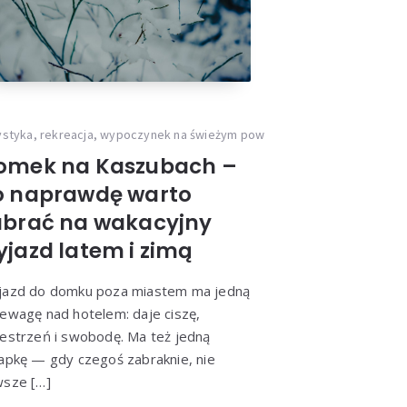
ajdową i
ystyka, rekreacja, wypoczynek na świeżym powietrzu
omek na Kaszubach –
o naprawdę warto
abrać na wakacyjny
yjazd latem i zimą
jazd do domku poza miastem ma jedną
ewagę nad hotelem: daje ciszę,
estrzeń i swobodę. Ma też jedną
apkę — gdy czegoś zabraknie, nie
sze […]