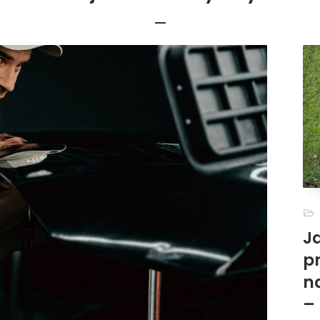
Redakcja
21 stycznia, 2026
Sport
cząć swoją przygodę z ro
hodzącym sezonie – prakt
zewodnik dla początkując
Przeczytaj więcej
J
p
n
–