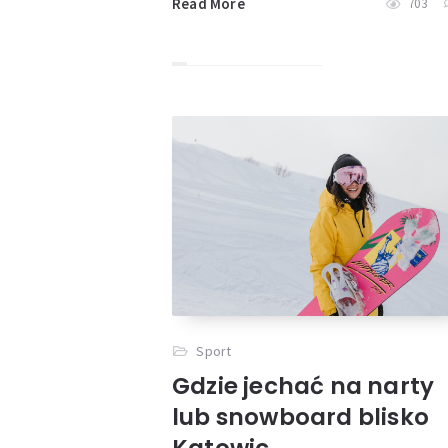
Read More
703
Sport
Gdzie jechać na narty
lub snowboard blisko
Katowic