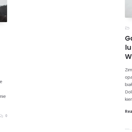
G
l
W
Zim
opa
ie
bia
Dol
nie
kie
Re
0