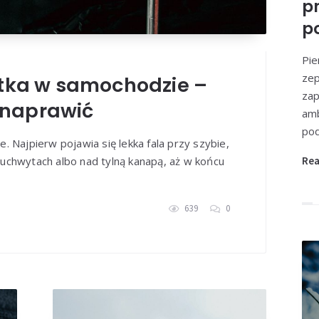
p
21 stycznia, 2026
Turystyka, rekreacja, wypoczynek na św
p
a Kaszubach – co napraw
na wakacyjny wyjazd late
Pie
zep
tka w samochodzie –
zap
Przeczytaj więcej
e naprawić
amb
pod
. Najpierw pojawia się lekka fala przy szybie,
Re
uchwytach albo nad tylną kanapą, aż w końcu
639
0
Redakcja
13 stycznia, 2026
Inne