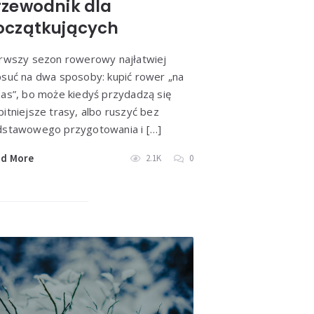
rzewodnik dla
ieżym powietrzu
oczątkujących
dę warto
m i zimą
rwszy sezon rowerowy najłatwiej
suć na dwa sposoby: kupić rower „na
as”, bo może kiedyś przydadzą się
itniejsze trasy, albo ruszyć bez
stawowego przygotowania i […]
ad More
2.1K
0