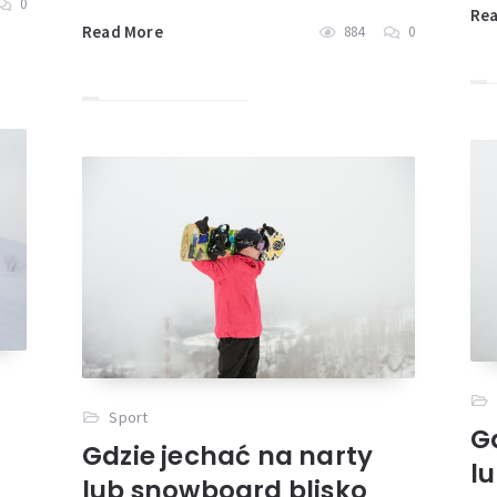
0
Re
Read More
884
0
Sport
G
Gdzie jechać na narty
l
lub snowboard blisko