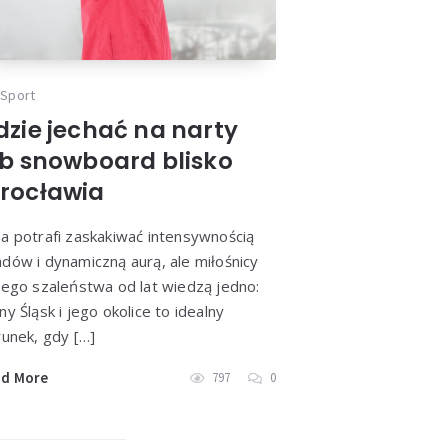
Sport
dzie jechać na narty
ub snowboard blisko
rocławia
a potrafi zaskakiwać intensywnością
dów i dynamiczną aurą, ale miłośnicy
łego szaleństwa od lat wiedzą jedno:
ny Śląsk i jego okolice to idealny
runek, gdy […]
ad More
797
0