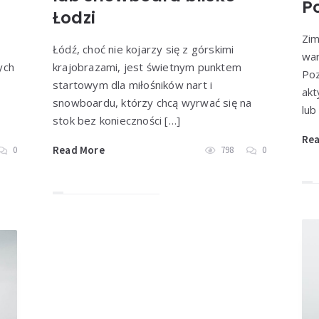
P
Łodzi
Zim
Łódź, choć nie kojarzy się z górskimi
war
ych
krajobrazami, jest świetnym punktem
Poz
startowym dla miłośników nart i
akt
snowboardu, którzy chcą wyrwać się na
lub
stok bez konieczności […]
Re
Read More
0
798
0