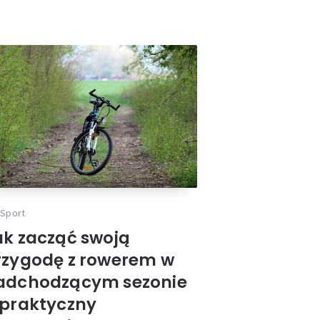
werem w
yczny
ych
Sport
ak zacząć swoją
rzygodę z rowerem w
adchodzącym sezonie
 praktyczny