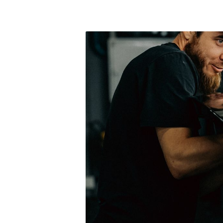
Jak za
nadc
pr