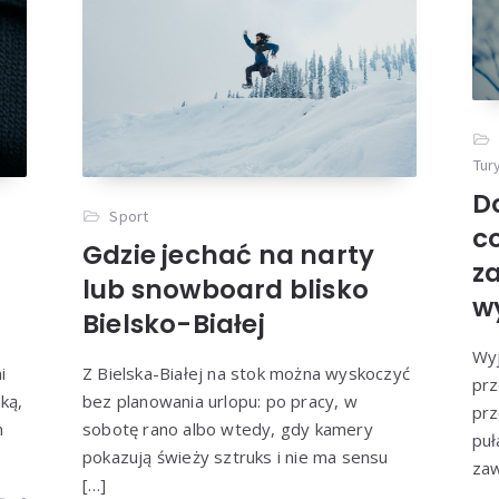
poznać oryginalną odzież r
F1?
Przeczytaj więcej
Tur
D
Sport
c
Gdzie jechać na narty
z
lub snowboard blisko
w
Bielsko-Białej
Wy
i
Z Bielska-Białej na stok można wyskoczyć
prz
ką,
bez planowania urlopu: po pracy, w
prz
m
sobotę rano albo wtedy, gdy kamery
puł
pokazują świeży sztruks i nie ma sensu
zaw
[…]