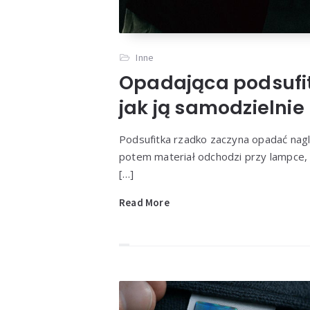
Redakcja
Domek n
zabrać 
Inne
Opadająca podsufi
jak ją samodzielni
Podsufitka rzadko zaczyna opadać nagle
potem materiał odchodzi przy lampce, 
[…]
Read More