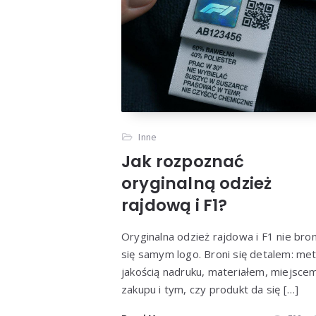
Jak roz
Inne
Jak rozpoznać
oryginalną odzież
rajdową i F1?
Oryginalna odzież rajdowa i F1 nie bron
się samym logo. Broni się detalem: met
jakością nadruku, materiałem, miejsce
zakupu i tym, czy produkt da się […]